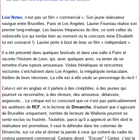
Low Notes
, n’est pas un film « commercial ». Son jeune réalisateur
navigue entre Bruxelles, Paris et Los Angeles. Laurier Fourniau réalise son
premier long-métrage. Les basses fréquences du titre, ce sont celles du
violoncelle (ce qui tombe bien au moment où le concours reine Elisabeth
lui est consacré !). Laurier porte à bout de bras un film « indépendant ».
Il a été présenté dans quelques festivals et dans une salle à Paris et
raconte l’histoire de Leon, qui, avec quelques amis, va tenter de se
remettre d’une rupture amoureuse. Virées frénétiques et rencontres
nocturnes s’enchaînent dans Los Angeles, la mégalopole tentaculaire,
théâtre de leurs névroses. La ville est à elle seule un personnage du récit !
Celui-ci est en anglais et il parlera à des cinéphiles, à des jeunes qui
pourront se reconnaître, à des rêveurs, des amoureux, délaissés,
angoissés... Le critique est ici conscient que ce n’est pas particulièrement
les auditeurs de
RCF
, ni le lectorat de
Dimanche
, d’autant que s’agissant
de Bruxelles uniquement, nombre de lecteurs de Wallonie pourront se
sentir exclus ou frustrés. Toutefois, parce qu’il a apprécié un film dont le
réalisateur est prometteur, il veut le défendre dans les colonnes de
Dimanche, sur ce site et donner la parole à ceux qui sortent du cadre du
cinéma purement commercial. Certains diront : "Encore" ! Certes, c’est la