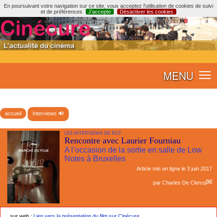
En poursuivant votre navigation sur ce site, vous acceptez l’utilisation de cookies de suivi
et de préférences
J’accepte
Désactiver les cookies
MENU
accueil
Interviews 🔊
LES INTERVIEWS DE RCF
Rencontre avec Laurier Fourniau
A l’occasion de la sortie en salle de Low
Notes à Bruxelles
Article mis en ligne le
3 juin 2017
par
Charles De Clercq
sur web :
Lien vers la présentation du film sur Cinécure