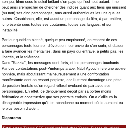
son jeu, filmé sous le soleil brûlant d’un pays qui l’est tout autant. Il ne
peut ainsi s’empêcher de chercher des indices quant aux liens qui unissent
(ou non) ses cinq personnages, tous aussi authentiques les uns que les
autres. Casablanca, elle, est aussi un personnage du film, à part entière,
ici présenté sous toutes ses coutumes, toutes ses langues, et son
instabilité.
Par leur quotidien blessé, quelque peu emprisonné, on ressent de ces
personnages toute leur soif d’évolution, leur envie de s’en sortir, et d’aider
à faire avancer les mentalités, dans un pays qui entrave, à petits pas, les
libertés, et la tolérance.
Dans "Razzia", les messages sont forts, et les personnages touchants.
Par ces contestations post-Printemps arabe, Nabil Ayouch livre une œuvre
honnête, mais aboutissant malheureusement à une confrontation
manifestante dont on ressort perplexe, car illustrant davantage une prise
de position frontale qu’un regard réflexif évoluant de pair avec ses
personnages. En effet, ce dénouement déçoit par sa portée moins
fédératrice et constructive que ses portraits croisés. On a d’ailleurs la
désagréable impression qu’il les abandonne au moment où ils auraient eu
le plus besoin d’aide...
Diaporama
Copyright Unité de Production / Les Films du Nouveau Monde / Artemis