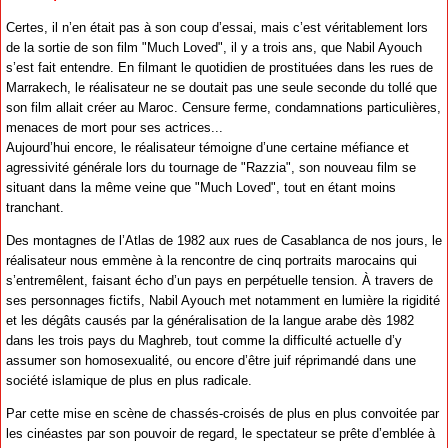
Certes, il n’en était pas à son coup d’essai, mais c’est véritablement lors
de la sortie de son film "Much Loved", il y a trois ans, que Nabil Ayouch
s’est fait entendre. En filmant le quotidien de prostituées dans les rues de
Marrakech, le réalisateur ne se doutait pas une seule seconde du tollé que
son film allait créer au Maroc. Censure ferme, condamnations particulières,
menaces de mort pour ses actrices...
Aujourd’hui encore, le réalisateur témoigne d’une certaine méfiance et
agressivité générale lors du tournage de "Razzia", son nouveau film se
situant dans la même veine que "Much Loved", tout en étant moins
tranchant.
Des montagnes de l’Atlas de 1982 aux rues de Casablanca de nos jours, le
réalisateur nous emmène à la rencontre de cinq portraits marocains qui
s’entremêlent, faisant écho d’un pays en perpétuelle tension. À travers de
ses personnages fictifs, Nabil Ayouch met notamment en lumière la rigidité
et les dégâts causés par la généralisation de la langue arabe dès 1982
dans les trois pays du Maghreb, tout comme la difficulté actuelle d’y
assumer son homosexualité, ou encore d’être juif réprimandé dans une
société islamique de plus en plus radicale.
Par cette mise en scène de chassés-croisés de plus en plus convoitée par
les cinéastes par son pouvoir de regard, le spectateur se prête d’emblée à