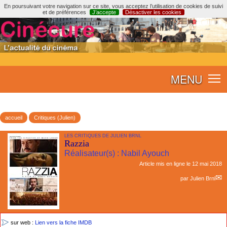
En poursuivant votre navigation sur ce site, vous acceptez l’utilisation de cookies de suivi
et de préférences
J’accepte
Désactiver les cookies
MENU
accueil
Critiques (Julien)
LES CRITIQUES DE JULIEN BRNL
Razzia
Réalisateur(s) : Nabil Ayouch
Article mis en ligne le
12 mai 2018
par
Julien Brnl
sur web :
Lien vers la fiche IMDB