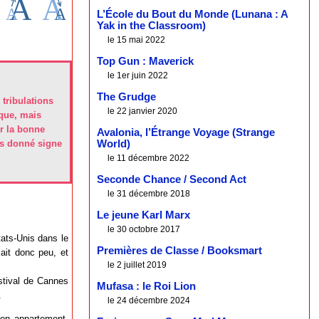
L’École du Bout du Monde (Lunana : A
Yak in the Classroom)
le 15 mai 2022
Top Gun : Maverick
le 1er juin 2022
The Grudge
 tribulations
le 22 janvier 2020
sque, mais
ir la bonne
Avalonia, l’Étrange Voyage (Strange
lus donné signe
World)
le 11 décembre 2022
Seconde Chance / Second Act
le 31 décembre 2018
Le jeune Karl Marx
le 30 octobre 2017
tats-Unis dans le
Premières de Classe / Booksmart
lait donc peu, et
le 2 juillet 2019
stival de Cannes
Mufasa : le Roi Lion
.
le 24 décembre 2024
son appartement,