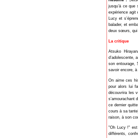
jusqu’à ce que 
expérience agit
Lucy et s’épren
balader, et emb
deux sœurs, qui 
La critique
Atsuko Hirayan
d’adolescente, a
son entourage, S
savoir encore, à 
On aime ces his
pour alors lui f
découvrira les v
s’amourachant de
ce dernier quit
cours à sa tante
raison, à son co
"Oh Lucy !" est
différents, conf