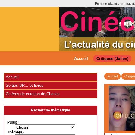
En poursuivant votre navigat
Accueil
Critiques (Julien)
accueil
Critiqu
Accueil
Sorties BR... et livres
Critères de cotation de Charles
Recherche thématique
Public
Thème(s)