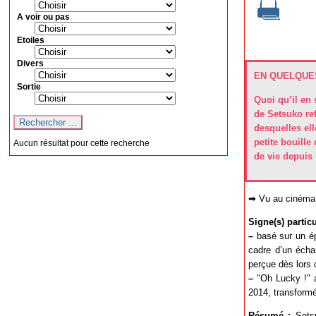
A voir ou pas
Etoiles
Divers
EN QUELQUES
Sortie
Quoi qu’il en 
de Setsuko re
desquelles ell
petite bouille
Aucun résultat pour cette recherche
de vie depuis 
➡ Vu au cinéma 
Signe(s) particul
–
basé sur un épi
cadre d’un échan
perçue dès lors 
–
"Oh Lucky !" a
2014, transformé
Résumé :
Setsu