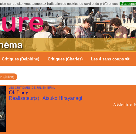
ion sur ce site, vous acceptez l’utilisation de cookies de suivi et de préférences
J’accepte
Critiques (Delphine)
Critiques (Charles)
Les 4 sans coups 🔊
es (Julien)
LES CRITIQUES DE JULIEN BRNL
Oh Lucy
Réalisateur(s) : Atsuko Hirayanagi
Article mis en l