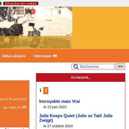
Désactiver les cookies
Abbé-cédaire
Interviews 🔊
Au hasard...
1
2
igne le
26 avril 2018
Incroyable mais Vrai
le 15 juin 2022
par
Julien Brnl
Julie Keeps Quiet (Julie se Tait/ Julie
Zwijgt)
le 27 octobre 2024