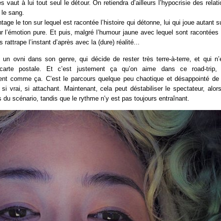
 vaut à lui tout seul le détour. On retiendra d’ailleurs l’hypocrisie des relat
 le sang.
age le ton sur lequel est racontée l’histoire qui détonne, lui qui joue autant s
 l’émotion pure. Et puis, malgré l’humour jaune avec lequel sont racontées 
s rattrape l’instant d’après avec la (dure) réalité...
 un ovni dans son genre, qui décide de rester très terre-à-terre, et qui n’
arte postale. Et c’est justement ça qu’on aime dans ce road-trip, 
nt comme ça. C’est le parcours quelque peu chaotique et désappointé de 
 si vrai, si attachant. Maintenant, cela peut déstabiliser le spectateur, alor
s du scénario, tandis que le rythme n’y est pas toujours entraînant.