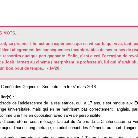
 MOTS...
soit, ce premier film est une expérience qui se vit sur le qui-vive, tant les
flètent allègrement les conséquences inconfortables de ses prises de ri
e ressortira quelque part gagnante. Enfin, c’est aussi l’occasion de revo
 de Josh Harnett au cinéma (interprétant le professeur), lui qui n’avait p
un bon bout de temps... - 14/20
Caméo des Grignoux - Sortie du film le 07 mars 2018
ier(s) :
sode de l’adolescence de la réalisatrice, qui, à 17 ans, s’est rendue aux É
ge universitaire, mais qui en ne maîtrisant pas correctement l’anglais, par
comme une fille en opposition avec sa vraie personnalité.
 d’abord été un court-métrage, lauréat du 2e prix de la Cinéfondation au Fe
 aujourd’hui en long-métrage, en additionnant des éléments au court d’origine
ko mène une vie solitaire et sans saveur à Tokyo entre son travail et 