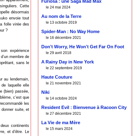
Furiosa : une Saga Mad Max
inguliers. Cette
le 24 mai 2024
ppelle désormais
Au nom de la Terre
suko envoie tout
le 13 octobre 2019
 folle virée des
our ?
Spider-Man : No Way Home
le 16 décembre 2021
Don’t Worry, He Won’t Get Far On Foot
 son expérience
le 29 avril 2018
on d’un membre de
A Rainy Day in New York
pprêtant, sans le
le 22 septembre 2019
Haute Couture
ur au lendemain,
le 21 novembre 2021
 de laquelle elle
ne (bien) passée,
Niki
oblème, c’est que
le 14 octobre 2024
t recommandé les
Resident Evil : Bienvenue à Racoon City
 donner suite, et
le 27 décembre 2021
La Vie de ma Mère
 deux continents
le 15 mars 2024
re, et d’être. Le