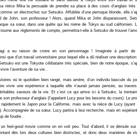
sa nièce Mika la persuade de prendre sa place à des cours d’anglais très s
 comme un électrochoc sur Setsuko. Affublée d’une perruque blonde, elle s’a
d de John, son professeur ! Alors, quand Mika et John disparaissent, Set
arque sa sœur, dans une quête qui les mène de Tokyo au sud californien. La
tourne aux règlements de compte, permettra-t-elle à Setsuko de trouver l’am
agi a eu raison de croire en son personnage ! Imaginée à partir de
insi que d’un travail universitaire pour lequel elle a dû réaliser une descripti
etsuko est une Tokyote célibataire très spéciale, bien de notre époque, s’a
vivre l’aventure de sa vie...
toires où le quotidien bien rangé, mais amère, d’un individu bascule du jo
aire vivre une expérience à laquelle elle n’aurait jamais pensée, au travers
éritables saveurs de la vie. Et c’est ce qui arrive ici à Setsuko, la trentai
 son professeur d’anglais (l’appelant Lucy pour les besoins du cours). Le pr
te rapidement le Japon pour la Californie, mais avec la nièce de Lucy (ayan
). Accompagnée de sa sœur, Lucy partira à leur recherche, mais en espérant
up de foudre...
 un feel-good movie comme on en voit peu. Tout d’abord, il se déroule sur
rontant dès lors deux cultures bien distinctes, et donc deux manières de viv