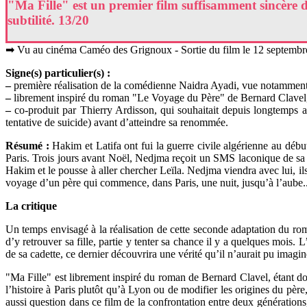
"Ma Fille" est un premier film suffisamment sincère da
subtilité. 13/20
➡ Vu au cinéma Caméo des Grignoux - Sortie du film le 12 septemb
Signe(s) particulier(s) :
–
première réalisation de la comédienne Naidra Ayadi, vue notamment
–
librement inspiré du roman "Le Voyage du Père" de Bernard Clavel, q
–
co-produit par Thierry Ardisson, qui souhaitait depuis longtemps ada
tentative de suicide) avant d’atteindre sa renommée.
Résumé :
Hakim et Latifa ont fui la guerre civile algérienne au début 
Paris. Trois jours avant Noël, Nedjma reçoit un SMS laconique de sa g
Hakim et le pousse à aller chercher Leïla. Nedjma viendra avec lui, ils 
voyage d’un père qui commence, dans Paris, une nuit, jusqu’à l’aube..
La critique
Un temps envisagé à la réalisation de cette seconde adaptation du ro
d’y retrouver sa fille, partie y tenter sa chance il y a quelques mois.
de sa cadette, ce dernier découvrira une vérité qu’il n’aurait pu imagine
"Ma Fille" est librement inspiré du roman de Bernard Clavel, étant donn
l’histoire à Paris plutôt qu’à Lyon ou de modifier les origines du père
aussi question dans ce film de la confrontation entre deux générations, 