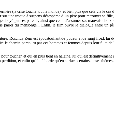
rnière (la crise touche tout le monde), et bien plus que cela via le cas d
r sur une traque à suspens désespérée d’un père pour retrouver sa fille,
ge choyé par ses parents, ainsi que celui d’assumer ses mauvais choix, e
ans parler du mensonge... Enfin, le film ouvre le dialogue entre un père
éniture, Roschdy Zem est époustouflant de pudeur et de sang-froid, lui 
sité le chemin parcouru par ces hommes et femmes depuis leur fuite de la 
our toucher, et qui en plus tient en haleine, lui qui est définitivement 
 en perdition, et enfin qu’il n’aborde qu’en surface certains de ses thème