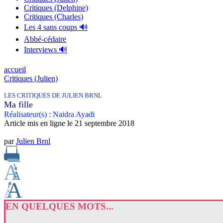
Critiques (Delphine)
Critiques (Charles)
Les 4 sans coups 🔊
Abbé-cédaire
Interviews 🔊
accueil
Critiques (Julien)
LES CRITIQUES DE JULIEN BRNL
Ma fille
Réalisateur(s) : Naidra Ayadi
Article mis en ligne le
21 septembre 2018
par
Julien Brnl
EN QUELQUES MOTS...