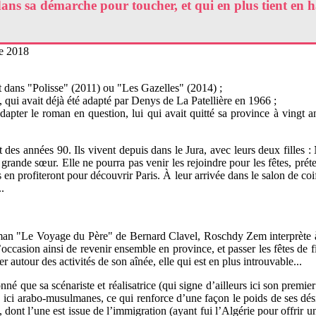
ns sa démarche pour toucher, et qui en plus tient en hale
re 2018
 dans "Polisse" (2011) ou "Les Gazelles" (2014) ;
ui avait déjà été adapté par Denys de La Patellière en 1966 ;
pter le roman en question, lui qui avait quitté sa province à vingt ans
des années 90. Ils vivent depuis dans le Jura, avec leurs deux filles : 
rande sœur. Elle ne pourra pas venir les rejoindre pour les fêtes, prét
en profiteront pour découvrir Paris. À leur arrivée dans le salon de coiff
.
man "Le Voyage du Père" de Bernard Clavel, Roschdy Zem interprète à so
 L’occasion ainsi de revenir ensemble en province, et passer les fêtes de
r autour des activités de son aînée, elle qui est en plus introuvable...
é que sa scénariste et réalisatrice (qui signe d’ailleurs ici son premier 
, ici arabo-musulmanes, ce qui renforce d’une façon le poids de ses désil
dont l’une est issue de l’immigration (ayant fui l’Algérie pour offrir une 