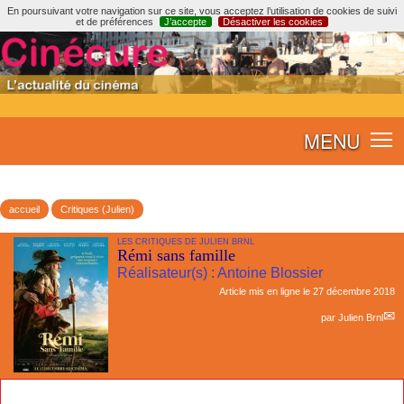
En poursuivant votre navigation sur ce site, vous acceptez l’utilisation de cookies de suivi
et de préférences
J’accepte
Désactiver les cookies
MENU
accueil
Critiques (Julien)
LES CRITIQUES DE JULIEN BRNL
Rémi sans famille
Réalisateur(s) : Antoine Blossier
Article mis en ligne le
27 décembre 2018
par
Julien Brnl