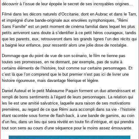
découvrir à l’issue de leur épopée le secret de ses incroyables origines...
Filmé dans les décors naturels d’Occitanie, dont en Aubrac et dans le Tarn,
et imprégné d’une bande-originale aux envolées symphoniques, "Rémi
Sans Famille" est un petit moment de cinéma familial dans lequel les plus
petits arriveront sans doute à s’identifier à ce petit héros courageux, tandis
que les parents, eux, retrouveront dans les grands lignes l’un des récits qui
a baigné leur enfance, pour ressentir alors une jolie dose de nostalgie.
Dommage que du point de vue de son scénario, le film ne tienne pas
toutes ses promesses, en ne donnant, par exemple, pas de suite à
certains éléments de l’histoire, tout comme sur certains personnages. Et
c’est là que l’on comprend que le but premier n’est pas ici de livrer une
histoire rigoureuse, mais davantage féerique et légère.
Daniel Auteuil et le petit Maleaume Paquin forment un duo attendrissant et
rempli de bons sentiments à l’égard de leurs personnages. La relation qui
les lie est une amitié salvatrice, laquelle aura raison de ses motivations
premières, au regard de ce que Rémi aura accompli dans sa vie - l’histoire
étant racontée sous forme de flash-back, à une bande de gamins, au coin
d’un feu, dans un lieu qui sera révélé en toute fin d’intrigue, et qui prendra
tout son sens au cours d’une séquence pour le moins assez émouvante.