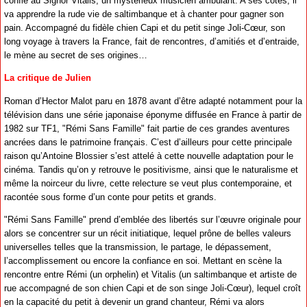
confié au Signor Vitalis, un mystérieux musicien ambulant. A ses côtés, il
va apprendre la rude vie de saltimbanque et à chanter pour gagner son
pain. Accompagné du fidèle chien Capi et du petit singe Joli-Cœur, son
long voyage à travers la France, fait de rencontres, d’amitiés et d’entraide,
le mène au secret de ses origines…
La critique de Julien
Roman d’Hector Malot paru en 1878 avant d’être adapté notamment pour la
télévision dans une série japonaise éponyme diffusée en France à partir de
1982 sur TF1, "Rémi Sans Famille" fait partie de ces grandes aventures
ancrées dans le patrimoine français. C’est d’ailleurs pour cette principale
raison qu’Antoine Blossier s’est attelé à cette nouvelle adaptation pour le
cinéma. Tandis qu’on y retrouve le positivisme, ainsi que le naturalisme et
même la noirceur du livre, cette relecture se veut plus contemporaine, et
racontée sous forme d’un conte pour petits et grands.
"Rémi Sans Famille" prend d’emblée des libertés sur l’œuvre originale pour
alors se concentrer sur un récit initiatique, lequel prône de belles valeurs
universelles telles que la transmission, le partage, le dépassement,
l’accomplissement ou encore la confiance en soi. Mettant en scène la
rencontre entre Rémi (un orphelin) et Vitalis (un saltimbanque et artiste de
rue accompagné de son chien Capi et de son singe Joli-Cœur), lequel croît
en la capacité du petit à devenir un grand chanteur, Rémi va alors