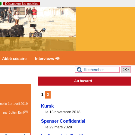
Désactiver les cookies
Abbé-cédaire
Interviews 🔊
Au hasard...
1
2
gne le
1er avril 2019
Kursk
le 13 novembre 2018
par
Julien Brnl
Spenser Confidential
le 29 mars 2020