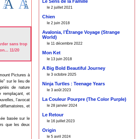
Le Sens de la Famille
le 2 juillet 2021
Chien
le 2 juin 2018
Avalonia, l’Étrange Voyage (Strange
World)
le 11 décembre 2022
arder sans trop
on... 11/20
Mon Ket
le 13 juin 2018
A Big Bold Beautiful Journey
le 3 octobre 2025
amount Pictures à
e" sur le lieu de
Ninja Turtles : Teenage Years
priés de nature
le 3 août 2023
e remplaçant, et
La Couleur Pourpre (The Color Purple)
ouvelles, l’avocat
le 28 janvier 2024
diffamatoires, et
Le Retour
sée basée sur le
le 16 juillet 2023
ors que les deux
Origin
le 5 avril 2024