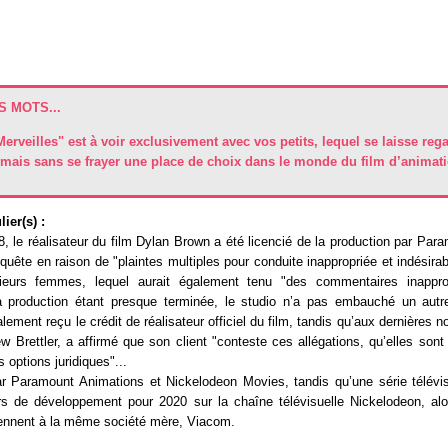
 MOTS...
erveilles" est à voir exclusivement avec vos petits, lequel se laisse reg
, mais sans se frayer une place de choix dans le monde du film d’animati
ier(s) :
, le réalisateur du film Dylan Brown a été licencié de la production par Par
nquête en raison de "plaintes multiples pour conduite inappropriée et indésirabl
usieurs femmes, lequel aurait également tenu "des commentaires inappro
la production étant presque terminée, le studio n’a pas embauché un autr
lement reçu le crédit de réalisateur officiel du film, tandis qu’aux dernières n
 Brettler, a affirmé que son client "conteste ces allégations, qu’elles sont 
 options juridiques"...
ar Paramount Animations et Nickelodeon Movies, tandis qu’une série télévi
rs de développement pour 2020 sur la chaîne télévisuelle Nickelodeon, al
iennent à la même société mère, Viacom.