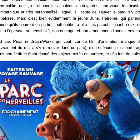
une public, que ça soit pour ses couleurs chatoyantes, son visuel fantaisis
ympathique et très personnalisé, lequel, s’il tente de sauver le parc, s’y p
bêtises. Mais c’est bien évidemment la jeune June, l’héroïne, qui parler
onné qu’ils pourront en partie s’authentifier à elle. Les parents, quant à eux, 
 à l’épreuve, sa sensibilité, son courage, et son amour inconditionnel envers
st pas Pixar ni DreamWorks qui veut, car ce film d’animation manque d’
 vraiment du mal à s’y retrouver dans ce parc), d’un scénario plus maîtris
s son écriture étant donné des enjeux traités en surface, et dès lors de sub