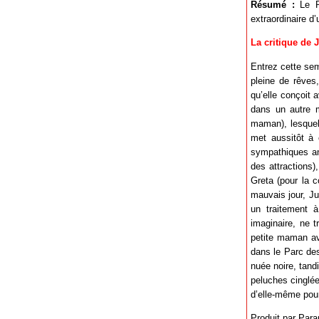
Résumé :
Le Pa
extraordinaire d’
La critique de 
Entrez cette sem
pleine de rêves
qu’elle conçoit 
dans un autre m
maman), lesquel
met aussitôt à 
sympathiques an
des attractions)
Greta (pour la c
mauvais jour, J
un traitement à
imaginaire, ne 
petite maman ava
dans le Parc des
nuée noire, tand
peluches cinglée
d’elle-même pour 
Produit par Par