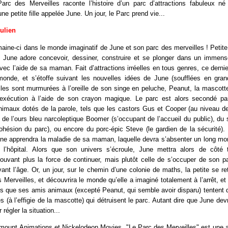
rc des Merveilles raconte l’histoire d’un parc d’attractions fabuleux né 
une petite fille appelée June. Un jour, le Parc prend vie...
Julien
aine-ci dans le monde imaginatif de June et son parc des merveilles ! Petite f
, June adore concevoir, dessiner, construire et se plonger dans un immens
avec l’aide de sa maman. Fait d’attractions irréelles en tous genres, ce dernie
onde, et s’étoffe suivant les nouvelles idées de June (soufflées en gran
les sont murmurées à l’oreille de son singe en peluche, Peanut, la mascotte
exécution à l’aide de son crayon magique. Le parc est alors secondé pa
imaux dotés de la parole, tels que les castors Gus et Cooper (au niveau d
, de l’ours bleu narcoleptique Boomer (s’occupant de l’accueil du public), du
ohésion du parc), ou encore du porc-épic Steve (le gardien de la sécurité).
une apprendra la maladie de sa maman, laquelle devra s’absenter un long mo
 l’hôpital. Alors que son univers s’écroule, June mettra alors de côté
trouvant plus la force de continuer, mais plutôt celle de s’occuper de son
nt l’âge. Or, un jour, sur le chemin d’une colonie de maths, la petite se re
 Merveilles, et découvrira le monde qu’elle a imaginé totalement à l’arrêt, e
is que ses amis animaux (excepté Peanut, qui semble avoir disparu) tentent 
s (à l’effigie de la mascotte) qui détruisent le parc. Autant dire que June dev
régler la situation...
amount Animations et Nickelodeon Movies, "Le Parc des Merveilles" est une 