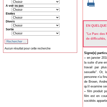
A voir ou pas
Etoiles
Divers
EN QUELQUES
Sortie
"Le Parc des M
de difficultés
Aucun résultat pour cette recherche
Signe(s) particul
–
en janvier 2018
la suite d’une e
travail par pl
sexuelle". Or, 
personne n’a fina
de Brown, Andrew
qu’il examine ses
–
film produit p
film est en cou
sociétés appart