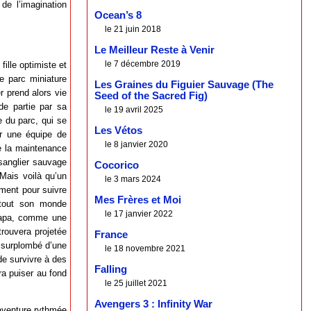
de l’imagination
Ocean’s 8
le 21 juin 2018
Le Meilleur Reste à Venir
le 7 décembre 2019
ille optimiste et
e parc miniature
Les Graines du Figuier Sauvage (The
r prend alors vie
Seed of the Sacred Fig)
de partie par sa
le 19 avril 2025
 du parc, qui se
Les Vétos
r une équipe de
le 8 janvier 2020
e la maintenance
 sanglier sauvage
Cocorico
 Mais voilà qu’un
le 3 mars 2024
ment pour suivre
Mes Frères et Moi
 tout son monde
le 17 janvier 2022
 papa, comme une
trouvera projetée
France
t surplombé d’une
le 18 novembre 2021
de survivre à des
Falling
ra puiser au fond
le 25 juillet 2021
Avengers 3 : Infinity War
aventure rythmée