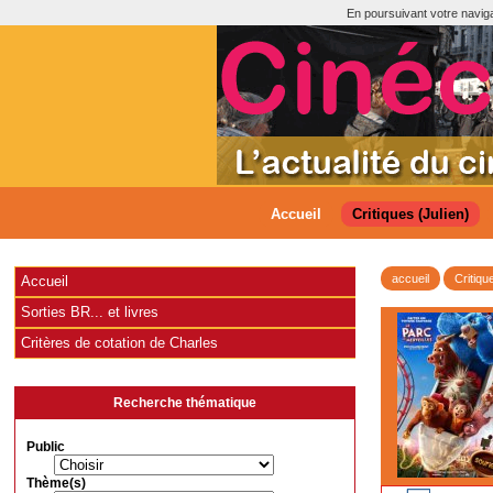
En poursuivant votre navigat
Accueil
Critiques (Julien)
accueil
Critiqu
Accueil
Sorties BR... et livres
Critères de cotation de Charles
Recherche thématique
Public
Thème(s)