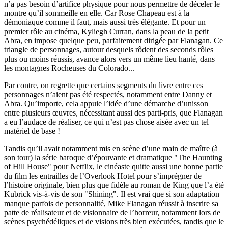
n’a pas besoin d’artifice physique pour nous permettre de déceler le
montre qu’il sommeille en elle. Car Rose Chapeau est à la
démoniaque comme il faut, mais aussi très élégante. Et pour un
premier rôle au cinéma, Kyliegh Curran, dans la peau de la petit
Abra, en impose quelque peu, parfaitement dirigée par Flanagan. Ce
triangle de personnages, autour desquels rôdent des seconds rôles
plus ou moins réussis, avance alors vers un même lieu hanté, dans
les montagnes Rocheuses du Colorado...
Par contre, on regrette que certains segments du livre entre ces
personnages n’aient pas été respectés, notamment entre Danny et
Abra. Qu’importe, cela appuie l’idée d’une démarche d’unisson
entre plusieurs œuvres, nécessitant aussi des parti-pris, que Flanagan
a eu l’audace de réaliser, ce qui n’est pas chose aisée avec un tel
matériel de base !
Tandis qu’il avait notamment mis en scène d’une main de maître (à
son tour) la série baroque d’épouvante et dramatique "The Haunting
of Hill House" pour Netflix, le cinéaste quitte aussi une bonne partie
du film les entrailles de l’Overlook Hotel pour s’imprégner de
l’histoire originale, bien plus que fidèle au roman de King que l’a été
Kubrick vis-à-vis de son "Shining". Il est vrai que si son adaptation
manque parfois de personnalité, Mike Flanagan réussit à inscrire sa
patte de réalisateur et de visionnaire de l’horreur, notamment lors de
scènes psychédéliques et de visions très bien exécutées, tandis que le