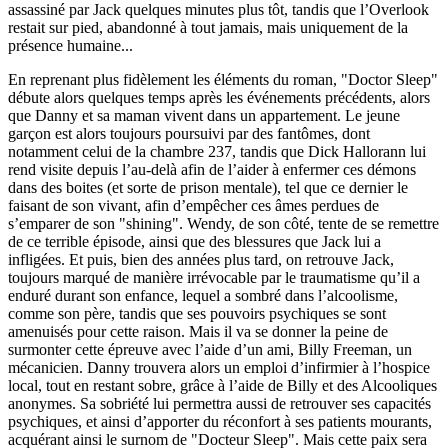
assassiné par Jack quelques minutes plus tôt, tandis que l’Overlook
restait sur pied, abandonné à tout jamais, mais uniquement de la
présence humaine...
En reprenant plus fidèlement les éléments du roman, "Doctor Sleep"
débute alors quelques temps après les événements précédents, alors
que Danny et sa maman vivent dans un appartement. Le jeune
garçon est alors toujours poursuivi par des fantômes, dont
notamment celui de la chambre 237, tandis que Dick Hallorann lui
rend visite depuis l’au-delà afin de l’aider à enfermer ces démons
dans des boites (et sorte de prison mentale), tel que ce dernier le
faisant de son vivant, afin d’empêcher ces âmes perdues de
s’emparer de son "shining". Wendy, de son côté, tente de se remettre
de ce terrible épisode, ainsi que des blessures que Jack lui a
infligées. Et puis, bien des années plus tard, on retrouve Jack,
toujours marqué de manière irrévocable par le traumatisme qu’il a
enduré durant son enfance, lequel a sombré dans l’alcoolisme,
comme son père, tandis que ses pouvoirs psychiques se sont
amenuisés pour cette raison. Mais il va se donner la peine de
surmonter cette épreuve avec l’aide d’un ami, Billy Freeman, un
mécanicien. Danny trouvera alors un emploi d’infirmier à l’hospice
local, tout en restant sobre, grâce à l’aide de Billy et des Alcooliques
anonymes. Sa sobriété lui permettra aussi de retrouver ses capacités
psychiques, et ainsi d’apporter du réconfort à ses patients mourants,
acquérant ainsi le surnom de "Docteur Sleep". Mais cette paix sera