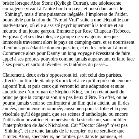
brisée lorsque Abra Stone (Kyliegh Curran), une adolescente
courageuse vivant à l’autre bout du pays, et possédant aussi le
"Shining", mais d’une puissance inégalée, l’implorera de l’aider,
poursuivie par la tribu du "Nœud Vrai" suite à une télépathie par
inadvertance, où elle a assisté psychiquement à la torture et au
meurtre d’un jeune garçon. Emmené par Rose Chapeau (Rebecca
Ferguson) et ses disciples, ce groupe de voyageurs presque
immortels traversent alors le pays en camping-cars, et se nourrissent
d’enfants possédant le don en question, et en les torturant à mort.
Commence alors pour Danny un long voyage nécessitant de faire
appel à ses propres pouvoirs comme jamais auparavant, et faire face
à ses peurs, et surtout réveiller les fantômes du passé...
Clairement, deux avis s’opposeront ici, soit celui des puristes,
affectés au film de Stanley Kubrick et à ce qu’il représente encore
aujourd’hui, et puis ceux qui verront ici une adaptation et suite
audacieuse d’un roman de Stephen King, tout en étant parti du
principe que la comparaison n’a pas lieux d’être. En effet, on ne
pourra jamais venir se confronter à un film qui a atteint, au fil des
années, une intense renommée, aussi bien pour la folie et la peur
viscérale qu’il dégageait, que ses scènes d’anthologie, ou encore
l’utilisation novatrice et immersive de la steadicam, sans oublier
l’interprétation de Jack Nicholson. Car "Doctor Sleep" n’est pas
"Shining", et ne tente jamais de le recopier, ou ne serait-ce que
l’imiter. Alors, spectateurs, ne tombez pas dans le panneau, et