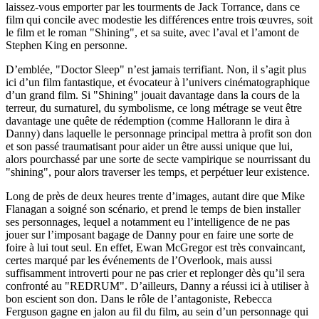
laissez-vous emporter par les tourments de Jack Torrance, dans ce
film qui concile avec modestie les différences entre trois œuvres, soit
le film et le roman "Shining", et sa suite, avec l’aval et l’amont de
Stephen King en personne.
D’emblée, "Doctor Sleep" n’est jamais terrifiant. Non, il s’agit plus
ici d’un film fantastique, et évocateur à l’univers cinématographique
d’un grand film. Si "Shining" jouait davantage dans la cours de la
terreur, du surnaturel, du symbolisme, ce long métrage se veut être
davantage une quête de rédemption (comme Hallorann le dira à
Danny) dans laquelle le personnage principal mettra à profit son don
et son passé traumatisant pour aider un être aussi unique que lui,
alors pourchassé par une sorte de secte vampirique se nourrissant du
"shining", pour alors traverser les temps, et perpétuer leur existence.
Long de près de deux heures trente d’images, autant dire que Mike
Flanagan a soigné son scénario, et prend le temps de bien installer
ses personnages, lequel a notamment eu l’intelligence de ne pas
jouer sur l’imposant bagage de Danny pour en faire une sorte de
foire à lui tout seul. En effet, Ewan McGregor est très convaincant,
certes marqué par les événements de l’Overlook, mais aussi
suffisamment introverti pour ne pas crier et replonger dès qu’il sera
confronté au "REDRUM". D’ailleurs, Danny a réussi ici à utiliser à
bon escient son don. Dans le rôle de l’antagoniste, Rebecca
Ferguson gagne en jalon au fil du film, au sein d’un personnage qui