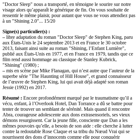
"Doctor Sleep" nous a transporté, en témoigne le sourire sur notre
visage alors qu’apparaît le générique de fin. On vous souhaite de
ressentir le même plaisir, pour autant que vous ne vous attendiez pas
à un "Shining 2.0"... 15/20
Signe(s) particulier(s) :
–
libre adaptation du roman "Doctor Sleep" de Stephen King, paru
aux États-Unis le 24 septembre 2013 et en France le 30 octobre
2013, faisant ainsi suite au roman "Shining, l’Enfant Lumière",
publié aux États-Unis en 1977, et en France en 1979, tandis que ce
film rend aussi hommage au classique de Stanley Kubrick,
"Shining" (1980) ;
–
mis en scène par Mike Flanagan, qui n’est autre que l’auteur de la
superbe série "The Haunting of Hill House", et grand connaisseur
de l’œuvre de Stephen King, lui qui avait déjà adapté son roman
Jessie (1992) en 2017.
Résumé :
Encore profondément marqué par le traumatisme qu’il a
vécu, enfant, à l’Overlook Hotel, Dan Torrance a dû se battre pour
tenter de trouver un semblant de sérénité. Mais quand il rencontre
Abra, courageuse adolescente aux dons extrasensoriels, ses vieux
démons resurgissent. Car la jeune fille, consciente que Dan a les
mêmes pouvoirs qu’elle, a besoin de son aide : elle cherche à lutter
contre la redoutable Rose Claque et sa tribu du Nœud Vrai qui se
nourrissent des dons d’innocents comme elle pour conquérir