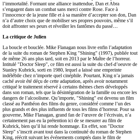
l’immortalité. Formant une alliance inattendue, Dan et Abra
s’engagent dans un combat sans merci contre Rose. Face à
l’innocence de la jeune fille et à sa manière d’accepter son don, Dan
n’a d’autre choix que de mobiliser ses propres pouvoirs, même s’il
doit affronter ses peurs et réveiller les fantômes du passé…
La critique de Julien
La boucle et bouclée. Mike Flanagan nous livre enfin l’adaptation
de la suite du roman de Stephen King "Shining" (1997), publiée tout
de même 26 ans plus tard, soit en 2013 par le Maître de l’horreur.
Intitulé "Doctor Sleep", ce film est aussi la suite du chef-d’oeuvre de
Stanley Kubrick, sorti en 1980, lequel a laissé une empreinte
indélébile chez n’importe quel cinéphile. Pourtant, King n’a jamais
caché avoir été déçu de cette adaptation, après avoir notamment
critiqué le traitement réservé à certains thèmes chers développés
dans son roman, tels que la désintégration de la famille ou encore les
dangers de l’alcoolisme. Qu’importe, "Shining" est devenu un film
classé au Panthéon des films du genre, considéré comme l’un des
plus grands et des plus influents de tous les films d’horreur. Pour sa
gouverne, Mike Flanagan, grand fan de l’œuvre de l’écrivain, n’a
certainement pas eu la prétention ici de se mesurer au film de
Kubrick, bien qu’il lui rende hommage. En effet, son "Doctor
Sleep" s’inscrit avant tout dans la continuité du roman de Stephen
King, réécrit suivant les événements comptés dans le film de