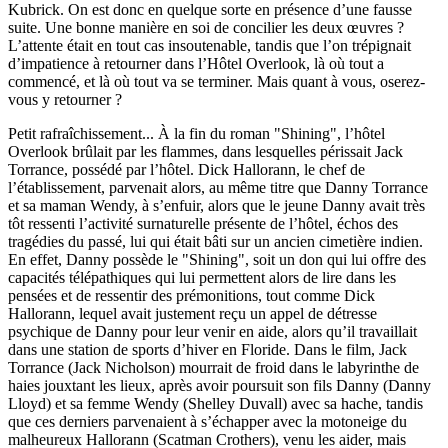
Kubrick. On est donc en quelque sorte en présence d’une fausse
suite. Une bonne manière en soi de concilier les deux œuvres ?
L’attente était en tout cas insoutenable, tandis que l’on trépignait
d’impatience à retourner dans l’Hôtel Overlook, là où tout a
commencé, et là où tout va se terminer. Mais quant à vous, oserez-
vous y retourner ?
Petit rafraîchissement... À la fin du roman "Shining", l’hôtel
Overlook brûlait par les flammes, dans lesquelles périssait Jack
Torrance, possédé par l’hôtel. Dick Hallorann, le chef de
l’établissement, parvenait alors, au même titre que Danny Torrance
et sa maman Wendy, à s’enfuir, alors que le jeune Danny avait très
tôt ressenti l’activité surnaturelle présente de l’hôtel, échos des
tragédies du passé, lui qui était bâti sur un ancien cimetière indien.
En effet, Danny possède le "Shining", soit un don qui lui offre des
capacités télépathiques qui lui permettent alors de lire dans les
pensées et de ressentir des prémonitions, tout comme Dick
Hallorann, lequel avait justement reçu un appel de détresse
psychique de Danny pour leur venir en aide, alors qu’il travaillait
dans une station de sports d’hiver en Floride. Dans le film, Jack
Torrance (Jack Nicholson) mourrait de froid dans le labyrinthe de
haies jouxtant les lieux, après avoir poursuit son fils Danny (Danny
Lloyd) et sa femme Wendy (Shelley Duvall) avec sa hache, tandis
que ces derniers parvenaient à s’échapper avec la motoneige du
malheureux Hallorann (Scatman Crothers), venu les aider, mais