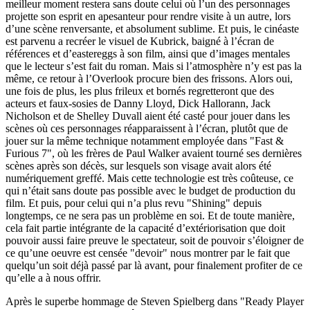
meilleur moment restera sans doute celui où l’un des personnages
projette son esprit en apesanteur pour rendre visite à un autre, lors
d’une scène renversante, et absolument sublime. Et puis, le cinéaste
est parvenu a recréer le visuel de Kubrick, baigné à l’écran de
références et d’eastereggs à son film, ainsi que d’images mentales
que le lecteur s’est fait du roman. Mais si l’atmosphère n’y est pas la
même, ce retour à l’Overlook procure bien des frissons. Alors oui,
une fois de plus, les plus frileux et bornés regretteront que des
acteurs et faux-sosies de Danny Lloyd, Dick Hallorann, Jack
Nicholson et de Shelley Duvall aient été casté pour jouer dans les
scènes où ces personnages réapparaissent à l’écran, plutôt que de
jouer sur la même technique notamment employée dans "Fast &
Furious 7", où les frères de Paul Walker avaient tourné ses dernières
scènes après son décès, sur lesquels son visage avait alors été
numériquement greffé. Mais cette technologie est très coûteuse, ce
qui n’était sans doute pas possible avec le budget de production du
film. Et puis, pour celui qui n’a plus revu "Shining" depuis
longtemps, ce ne sera pas un problème en soi. Et de toute manière,
cela fait partie intégrante de la capacité d’extériorisation que doit
pouvoir aussi faire preuve le spectateur, soit de pouvoir s’éloigner de
ce qu’une oeuvre est censée "devoir" nous montrer par le fait que
quelqu’un soit déjà passé par là avant, pour finalement profiter de ce
qu’elle a à nous offrir.
Après le superbe hommage de Steven Spielberg dans "Ready Player