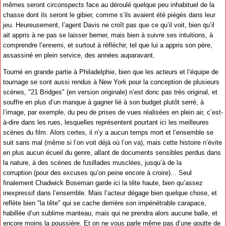
mêmes seront circonspects face au déroulé quelque peu inhabituel de la
chasse dont ils seront le gibier, comme s’ils avaient été piégés dans leur
jeu. Heureusement, l’agent Davis ne croît pas que ce qu’il voit, bien qu’il
ait appris à ne pas se laisser berner, mais bien à suivre ses intuitions, à
comprendre l’ennemi, et surtout à réfléchir, tel que lui a appris son père,
assassiné en plein service, des années auparavant.
Tourné en grande partie à Philadelphie, bien que les acteurs et l’équipe de
tournage se sont aussi rendus à New York pour la conception de plusieurs
scènes, "21 Bridges" (en version originale) n’est donc pas très original, et
souffre en plus d’un manque à gagner lié à son budget plutôt serré, à
l’image, par exemple, du peu de prises de vues réalisées en plein air, c’est-
à-dire dans les rues, lesquelles représentent pourtant ici les meilleures
scènes du film. Alors certes, il n’y a aucun temps mort et l’ensemble se
suit sans mal (même si l’on voit déjà où l’on va), mais cette histoire n’évite
en plus aucun écueil du genre, allant de documents sensibles perdus dans
la nature, à des scènes de fusillades musclées, jusqu’à de la
corruption (pour des excuses qu’on peine encore à croire)... Seul
finalement Chadwick Boseman garde ici la tête haute, bien qu’assez
inexpressif dans l’ensemble. Mais l’acteur dégage bien quelque chose, et
reflète bien "la tête" qui se cache derrière son impénétrable carapace,
habillée d’un sublime manteau, mais qui ne prendra alors aucune balle, et
encore moins la poussière. Et on ne vous parle même pas d’une goutte de