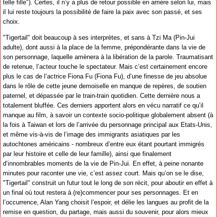
telle fille"). Certes, il n’y a plus de retour possible en arrière selon lui, mais
il lui reste toujours la possibilité de faire la paix avec son passé, et ses
choix.
"Tigertail" doit beaucoup à ses interprètes, et sans à Tzi Ma (Pin-Jui
adulte), dont aussi à la place de la femme, prépondérante dans la vie de
son personnage, laquelle amènera à la libération de la parole. Traumatisant
de retenue, l’acteur touche le spectateur. Mais c’est certainement encore
plus le cas de l’actrice Fiona Fu (Fiona Fu), d’une finesse de jeu absolue
dans le rôle de cette jeune demoiselle en manque de repères, de soutien
paternel, et dépassée par le train-train quotidien. Cette dernière nous a
totalement bluffée. Ces derniers apportent alors en vécu narratif ce qu’il
manque au film, à savoir un contexte socio-politique globalement absent (à
la fois à Taiwan et lors de l’arrivée du personnage principal aux Etats-Unis,
et même vis-à-vis de l’image des immigrants asiatiques par les
autochtones américains - nombreux d’entre eux étant pourtant immigrés
par leur histoire et celle de leur famille), ainsi que finalement
d’innombrables moments de la vie de Pin-Jui. En effet, à peine nonante
minutes pour raconter une vie, c’est assez court. Mais qu’on se le dise,
"Tigertail" construit un futur tout le long de son récit, pour aboutir en effet à
un final où tout restera à (re)commencer pour ses personnages. Et en
l’occurrence, Alan Yang choisit l’espoir, et délie les langues au profit de la
remise en question, du partage, mais aussi du souvenir, pour alors mieux