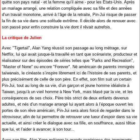
quitte son pays natal - et la femme qu’il aime - pour les Etats-Unis. Après
un mariage arrangé, une relation compliquée avec sa fille et des années
d’un travail monotone, arrivé à l’âge de la retraite, Pin-Jui risque de passer
la fin de sa vie dans une solitude extrême. Il décide alors de renouer avec
son passé pour enfin construire la vie dont il rêvait autrefois.
La critique de Julien
Avec "Tigertail", Alan Yang réussit son passage au long métrage, sur
Netflix, lui qui avait jusque-là travaillé en tant que scénariste, producteur et
réalisateur sur des épisodes de séries telles que "Parks and Recreation",
"Master of None" ou encore "Forever". Né américain de parents immigrés
taïwanais, le cinéaste s’inspire librement ici de l’histoire de ses parents, et
plus précisément de celle de son père. En effet, son film suit un certain
Pin-Jui, tout au long de sa vie, d’un garçon et jeune homme idéaliste à
Taiwan, jusqu’à un vieil homme à New York, mais blasé par la vie, et les
conséquences de ses choix. Père très strict de deux enfants devenus
adultes, et nés d’un mariage arrangé lui ayant alors à l’époque ouvert les
portes de son rêve américain, Pin-Jui sera alors forcé de regarder dans le
rétroviseur, afin de lui permettre de retrouver une lueur d’espoir dans sa vie
actuelle, et ainsi créer le dialogue avec sa fille, en souffrance, aussi têtue
que lui, et l’aider à avancer, à son tour...
Avec son film, Alan Yang mélange la grande expérience des immigrants