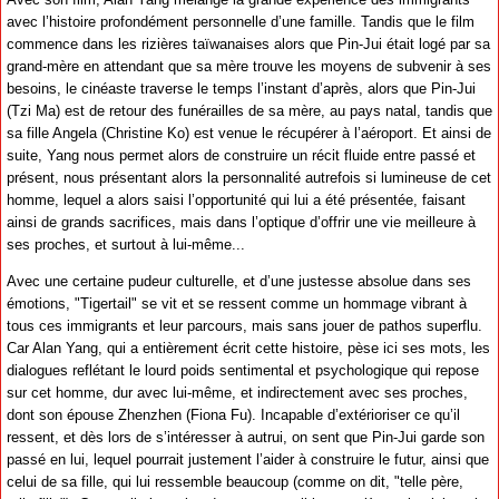
avec l’histoire profondément personnelle d’une famille. Tandis que le film
commence dans les rizières taïwanaises alors que Pin-Jui était logé par sa
grand-mère en attendant que sa mère trouve les moyens de subvenir à ses
besoins, le cinéaste traverse le temps l’instant d’après, alors que Pin-Jui
(Tzi Ma) est de retour des funérailles de sa mère, au pays natal, tandis que
sa fille Angela (Christine Ko) est venue le récupérer à l’aéroport. Et ainsi de
suite, Yang nous permet alors de construire un récit fluide entre passé et
présent, nous présentant alors la personnalité autrefois si lumineuse de cet
homme, lequel a alors saisi l’opportunité qui lui a été présentée, faisant
ainsi de grands sacrifices, mais dans l’optique d’offrir une vie meilleure à
ses proches, et surtout à lui-même...
Avec une certaine pudeur culturelle, et d’une justesse absolue dans ses
émotions, "Tigertail" se vit et se ressent comme un hommage vibrant à
tous ces immigrants et leur parcours, mais sans jouer de pathos superflu.
Car Alan Yang, qui a entièrement écrit cette histoire, pèse ici ses mots, les
dialogues reflétant le lourd poids sentimental et psychologique qui repose
sur cet homme, dur avec lui-même, et indirectement avec ses proches,
dont son épouse Zhenzhen (Fiona Fu). Incapable d’extérioriser ce qu’il
ressent, et dès lors de s’intéresser à autrui, on sent que Pin-Jui garde son
passé en lui, lequel pourrait justement l’aider à construire le futur, ainsi que
celui de sa fille, qui lui ressemble beaucoup (comme on dit, "telle père,