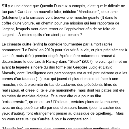
S’il y a une chose que Quentin Dupieux a compris, c’est que le ridicule ne
tue pas ! Car dans sa nouvelle folie, intitulée "Mandibules", deux amis
(totalement) à la ramasse vont trouver une mouche géante (!) dans le
coffre d’une voiture, en chemin pour une mission qui leur rapportera de
l’argent, lesquels vont alors tenter de l’apprivoiser afin de se faire de
l’argent... À moins qu’ils n’en aient pas besoin ?
Le cinéaste quitte (enfin) la comédie tourmentée par la mort (après
notamment "Le Daim" en 2019) pour s’ouvrir à la vie, et plus précisément à
l’amitié, mais (très) premier degré. Après s’être notamment amusé à
déconstruire le duo Eric & Ramzy dans "Steak" (2007), le voici qu’il met en
avant la légèreté sincère du duo formé par Grégoire Ludig et David
Marsais, dont l’intelligence des personnages est aussi protubérante que les
cornes d’un taureau (...), eux qui jouent ni plus ni moins ici face à une
mouche, née à proximité du tas de cadavres des précédents films du
réalisateur, et créée ici telle une marionnette, mais dont les pattes ont été
animées de manière digitale. Et autant dire que pour un film
"extraterrestre", ça en est un ! D’ailleurs, certains plans de la mouche,
avec un drap posé sur elle par ses dresseurs-losers (pour la cacher des
yeux d’autrui), font étrangement penser au classique de Spielberg... Mais
on vous rassure : ça s’arrête là pour la comparaison !
"Mandibules" se regarde alors comme une parenthèse gentiment débile,