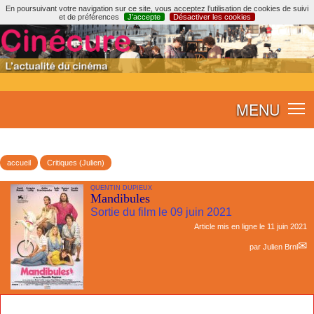
En poursuivant votre navigation sur ce site, vous acceptez l’utilisation de cookies de suivi
et de préférences
J’accepte
Désactiver les cookies
MENU
accueil
Critiques (Julien)
QUENTIN DUPIEUX
Mandibules
Sortie du film le 09 juin 2021
Article mis en ligne le
11 juin 2021
par
Julien Brnl