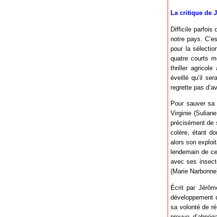
La critique de 
Difficile parfois
notre pays. C’e
pour la sélectio
quatre courts m
thriller agrico
éveillé qu’il s
regrette pas d’av
Pour sauver sa m
Virginie (Sulian
précisément de 
colère, étant d
alors son exploit
lendemain de ce
avec ses insecte
(Marie Narbonne)
Écrit par Jérôm
développement d
sa volonté de ré
preuve d’abnéga