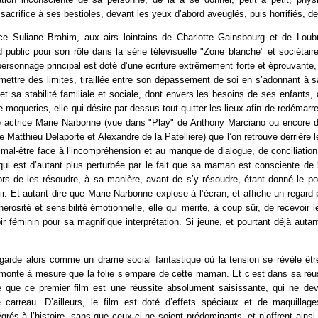
n sacrifice à ses bestioles, devant les yeux d’abord aveuglés, puis horrifiés, d
rice Suliane Brahim, aux airs lointains de Charlotte Gainsbourg et de Loub
public pour son rôle dans la série télévisuelle "Zone blanche" et sociétai
ersonnage principal est doté d’une écriture extrêmement forte et éprouvante
mettre des limites, tiraillée entre son dépassement de soi en s’adonnant à s
 et sa stabilité familiale et sociale, dont envers les besoins de ses enfants, a
 moqueries, elle qui désire par-dessus tout quitter les lieux afin de redémarre
ne actrice Marie Narbonne (vue dans "Play" de Anthony Marciano ou encore d
 Matthieu Delaporte et Alexandre de la Patelliere) que l’on retrouve derrière l
 mal-être face à l’incompréhension et au manque de dialogue, de conciliati
qui est d’autant plus perturbée par le fait que sa maman est consciente de
lors de les résoudre, à sa manière, avant de s’y résoudre, étant donné le po
hir. Et autant dire que Marie Narbonne explose à l’écran, et affiche un regard 
érosité et sensibilité émotionnelle, elle qui mérite, à coup sûr, de recevoir 
ir féminin pour sa magnifique interprétation. Si jeune, et pourtant déjà autant
garde alors comme un drame social fantastique où la tension se révèle êt
i monte à mesure que la folie s’empare de cette maman. Et c’est dans sa réu
e que ce premier film est une réussite absolument saisissante, qui ne devra
 carreau. D’ailleurs, le film est doté d’effets spéciaux et de maquillages
égrés à l’histoire, sans que ceux-ci ne soient prédominants, et n’offrent ainsi