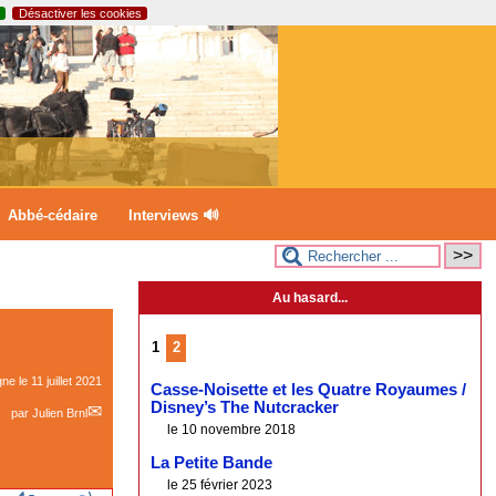
Désactiver les cookies
Abbé-cédaire
Interviews 🔊
Au hasard...
1
2
igne le
11 juillet 2021
Casse-Noisette et les Quatre Royaumes /
Disney’s The Nutcracker
par
Julien Brnl
le 10 novembre 2018
La Petite Bande
le 25 février 2023