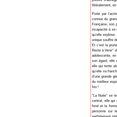
littéralement, e
Porté par l’act
connue du grand 
Française, son p
incapacité à se 
qu’elle explose,
unique souffre de
Et c’est la jeu
Reste à Venir" de
adolescente, en
son égard, elle 
elle qui tente a
qu’elle va franc
d’une grande gén
du meilleur espo
fou !
"La Nuée" se re
central, elle qu
fond et la form
personne sur le
parfaitement int