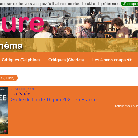
ion sur ce site, vous acceptez l’utilisation de cookies de suivi et de préférences
J’accepte
Critiques (Delphine)
Critiques (Charles)
Les 4 sans coups 🔊
es (Julien)
JUST PHILIPPOT
La Nuée
Sortie du film le 16 juin 2021 en France
Article mis en l