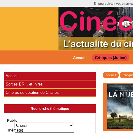
En poursuivant votre navigat
Accueil
Critiques (Julien)
accueil
Critiqu
Accueil
Sorties BR... et livres
Critères de cotation de Charles
Recherche thématique
Public
Thème(s)