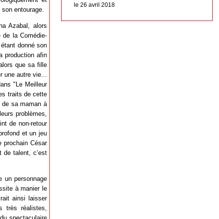
le 26 avril 2018
e son entourage.
na Azabal, alors
re de la Comédie-
, étant donné son
a production afin
lors que sa fille
r une autre vie...
ans "Le Meilleur
es traits de cette
on de sa maman à
 leurs problèmes,
int de non-retour
profond et un jeu
le prochain César
 de talent, c’est
re un personnage
ssite à manier le
it ainsi laisser
 très réalistes,
 du spectaculaire