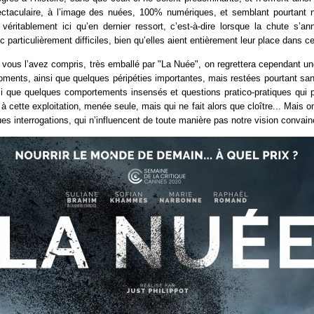
ctaculaire, à l’image des nuées, 100% numériques, et semblant pourtant na
t véritablement ici qu’en dernier ressort, c’est-à-dire lorsque la chute s’a
particulièrement difficiles, bien qu’elles aient entièrement leur place dans cet
vous l’avez compris, très emballé par "La Nuée", on regrettera cependant u
moments, ainsi que quelques péripéties importantes, mais restées pourtant s
si que quelques comportements insensés et questions pratico-pratiques qui 
 cette exploitation, menée seule, mais qui ne fait alors que cloître... Mais on
ues interrogations, qui n’influencent de toute manière pas notre vision convain