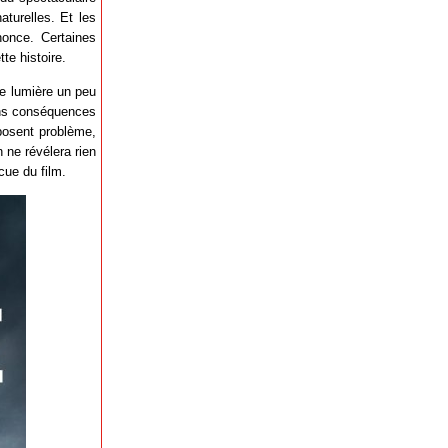
turelles. Et les
nnonce. Certaines
te histoire.
ne lumière un peu
ans conséquences
posent problème,
 ne révélera rien
cue du film.