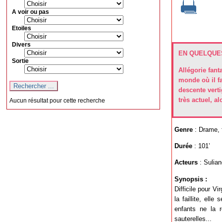
A voir ou pas
Etoiles
Divers
EN QUELQUES
Sortie
Allégorie fant
monde où il f
descente vert
très actuel, a
Aucun résultat pour cette recherche
Genre
: Drame, 
Durée
: 101’
Acteurs
: Sulia
Synopsis :
Difficile pour Vi
la faillite, el
enfants ne la 
sauterelles...