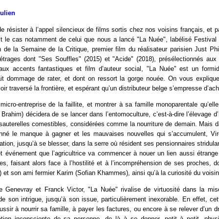
Julien
 de résister à l’appel silencieux de films sortis chez nos voisins français, et
st le cas notamment de celui que nous a lancé "La Nuée", labélisé Festiva
n de la Semaine de la Critique, premier film du réalisateur parisien Just Phi
étrages dont "Ses Souffles" (2015) et "Acide" (2018), présélectionnés aux 
le aux accents fantastiques et film d’auteur social, "La Nuée" est un form
erait dommage de rater, et dont on ressort la gorge nouée. On vous expliqu
oir traversé la frontière, et espérant qu’un distributeur belge s’empresse d’ach
icro-entreprise de la faillite, et montrer à sa famille monoparentale qu’elle 
e Brahim) décidera de se lancer dans l’entomoculture, c’est-à-dire l’élevage d’
sauterelles comestibles, considérées comme la nourriture de demain. Mais 
onné le manque à gagner et les mauvaises nouvelles qui s’accumulent, Vi
ation, jusqu’à se blesser, dans la serre où résident ses pensionnaires stridula
t événement que l’agricultrice va commencer à nouer un lien aussi étrange
s, faisant alors face à l’hostilité et à l’incompréhension de ses proches, do
 et son ami fermier Karim (Sofian Khammes), ainsi qu’à la curiosité du voisin
e Genevray et Franck Victor, "La Nuée" rivalise de virtuosité dans la mis
e son intrigue, jusqu’à son issue, particulièrement inexorable. En effet, c
ussir à nourrir sa famille, à payer les factures, ou encore à se relever d’un 
tion inconsciente de sa personne, de là à se donner, petit à petit, phys