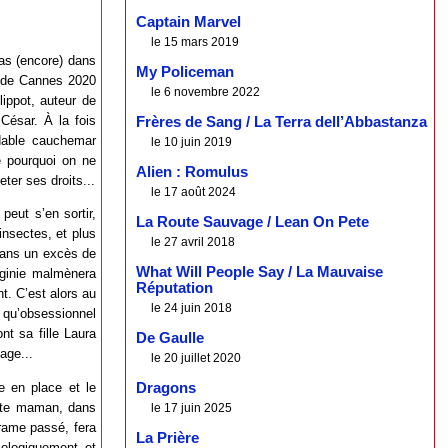
Captain Marvel
le 15 mars 2019
 pas (encore) dans
My Policeman
l de Cannes 2020
le 6 novembre 2022
lippot, auteur de
César. À la fois
Frères de Sang / La Terra dell’Abbastanza
idable cauchemar
le 10 juin 2019
e pourquoi on ne
Alien : Romulus
eter ses droits...
le 17 août 2024
peut s’en sortir,
La Route Sauvage / Lean On Pete
insectes, et plus
le 27 avril 2018
dans un excès de
What Will People Say / La Mauvaise
rginie malmènera
Réputation
nt. C’est alors au
le 24 juin 2018
 qu’obsessionnel
nt sa fille Laura
De Gaulle
age...
le 20 juillet 2020
e en place et le
Dragons
ette maman, dans
le 17 juin 2025
drame passé, fera
La Prière
iologiquement et