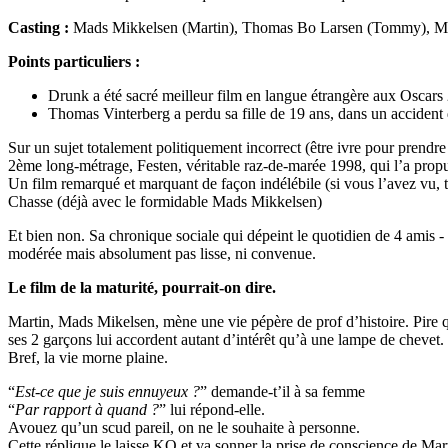
Casting :
Mads Mikkelsen (Martin), Thomas Bo Larsen (Tommy), Mag
Points particuliers :
Drunk a été sacré meilleur film en langue étrangère aux Oscars
Thomas Vinterberg a perdu sa fille de 19 ans, dans un accident d
Sur un sujet totalement politiquement incorrect (être ivre pour prendre
2ème long-métrage, Festen, véritable raz-de-marée 1998, qui l’a prop
Un film remarqué et marquant de façon indélébile (si vous l’avez vu, t
Chasse (déjà avec le formidable Mads Mikkelsen)
Et bien non. Sa chronique sociale qui dépeint le quotidien de 4 amis - 
modérée mais absolument pas lisse, ni convenue.
Le film de la maturité, pourrait-on dire.
Martin, Mads Mikelsen, mène une vie pépère de prof d’histoire. Pire qu
ses 2 garçons lui accordent autant d’intérêt qu’à une lampe de chevet.
Bref, la vie morne plaine.
“
Est-ce que je suis ennuyeux ?
” demande-t’il à sa femme
“
Par rapport à quand ?
” lui répond-elle.
Avouez qu’un scud pareil, on ne le souhaite à personne.
Cette réplique le laisse KO et va sonner la prise de conscience de Mar