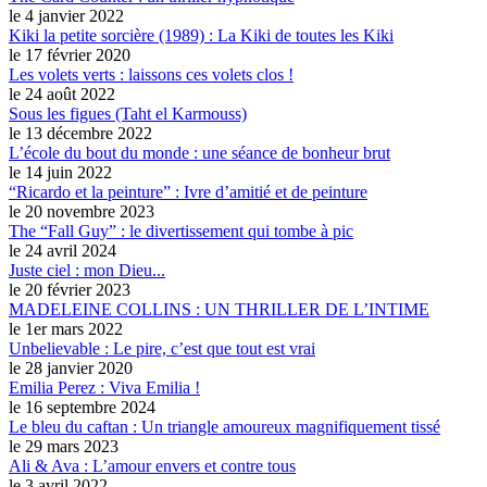
le 4 janvier 2022
Kiki la petite sorcière (1989) : La Kiki de toutes les Kiki
le 17 février 2020
Les volets verts : laissons ces volets clos !
le 24 août 2022
Sous les figues (Taht el Karmouss)
le 13 décembre 2022
L’école du bout du monde : une séance de bonheur brut
le 14 juin 2022
“Ricardo et la peinture” : Ivre d’amitié et de peinture
le 20 novembre 2023
The “Fall Guy” : le divertissement qui tombe à pic
le 24 avril 2024
Juste ciel : mon Dieu...
le 20 février 2023
MADELEINE COLLINS : UN THRILLER DE L’INTIME
le 1er mars 2022
Unbelievable : Le pire, c’est que tout est vrai
le 28 janvier 2020
Emilia Perez : Viva Emilia !
le 16 septembre 2024
Le bleu du caftan : Un triangle amoureux magnifiquement tissé
le 29 mars 2023
Ali & Ava : L’amour envers et contre tous
le 3 avril 2022