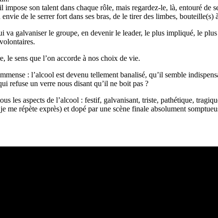
il impose son talent dans chaque rôle, mais regardez-le, là, entouré de 
envie de le serrer fort dans ses bras, de le tirer des limbes, bouteille(s) 
 qui va galvaniser le groupe, en devenir le leader, le plus impliqué, le p
volontaires.
re, le sens que l’on accorde à nos choix de vie.
 immense : l’alcool est devenu tellement banalisé, qu’il semble indispe
ui refuse un verre nous disant qu’il ne boit pas ?
s aspects de l’alcool : festif, galvanisant, triste, pathétique, tragique
je me répète exprès) et dopé par une scène finale absolument somptueus