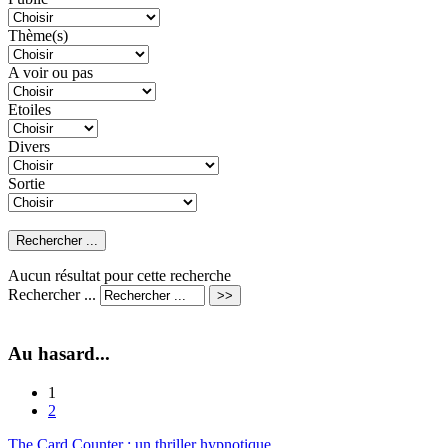
Thème(s)
A voir ou pas
Etoiles
Divers
Sortie
Aucun résultat pour cette recherche
Rechercher ...
Au hasard...
1
2
The Card Counter : un thriller hypnotique