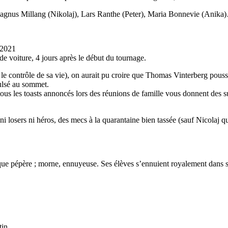
nus Millang (Nikolaj), Lars Ranthe (Peter), Maria Bonnevie (Anika
 2021
e voiture, 4 jours après le début du tournage.
 le contrôle de sa vie), on aurait pu croire que Thomas Vinterberg pousse
ulsé au sommet.
ous les toasts annoncés lors des réunions de famille vous donnent des su
ni losers ni héros, des mecs à la quarantaine bien tassée (sauf Nicolaj 
e pépère ; morne, ennuyeuse. Ses élèves s’ennuient royalement dans son 
tin.