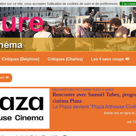
ion sur ce site, vous acceptez l’utilisation de cookies de suivi et de préférences
J’accepte
Critiques (Delphine)
Critiques (Charles)
Les 4 sans coups 🔊
ews 🔊
RÉOUVERTURE DU CINÉMA PLAZA À MONS
Rencontre avec Samuël Tubez, prog
cinéma Plaza
Le Plaza devient "Plaza Arthouse Ciné
Article mis en ligne le
par
Ch