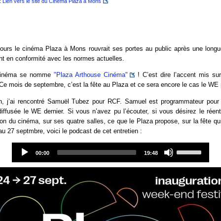
:
Lien vers le site du Cinéma Plaza à Mons
 jours le cinéma Plaza à Mons rouvrait ses portes au public après une longu
nt en conformité avec les normes actuelles.
 cinéma se nomme
"Plaza Arthouse Cinéma"
! C’est dire l’accent mis sur
e mois de septembre, c’est la fête au Plaza et ce sera encore le cas le WE 
n, j’ai rencontré Samuël Tubez pour RCF. Samuel est programmateur pour
diffusée le WE dernier. Si vous n’avez pu l’écouter, si vous désirez le réen
tion du cinéma, sur ses quatre salles, ce que le Plaza propose, sur la fête qu
au 27 septmbre, voici le podcast de cet entretien :
Audio
Use
Player
Up/Down
00:00
19:48
Arrow
keys
to
increase
or
decrease
volume.