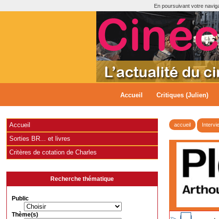
En poursuivant votre navigat
Accueil
Critiques (Julien)
Accueil
accueil
Intervi
Sorties BR... et livres
Critères de cotation de Charles
Recherche thématique
Public
Thème(s)