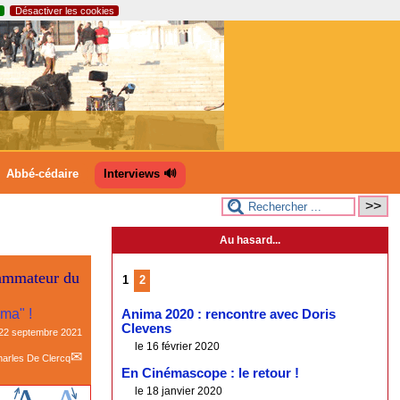
Désactiver les cookies
Abbé-cédaire
Interviews 🔊
Au hasard...
rammateur du
1
2
ma" !
Anima 2020 : rencontre avec Doris
Clevens
22 septembre 2021
le 16 février 2020
arles De Clercq
En Cinémascope : le retour !
le 18 janvier 2020