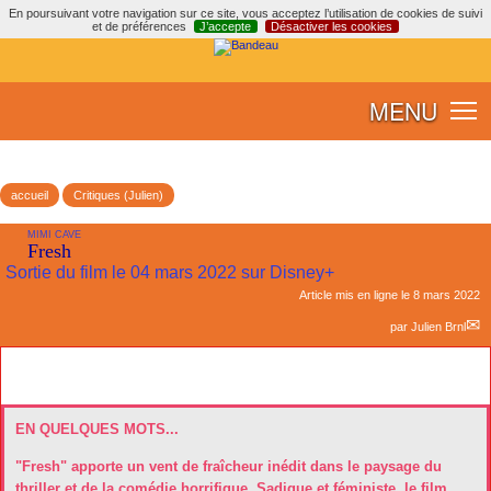
En poursuivant votre navigation sur ce site, vous acceptez l’utilisation de cookies de suivi
et de préférences
J’accepte
Désactiver les cookies
MENU
accueil
Critiques (Julien)
MIMI CAVE
Fresh
Sortie du film le 04 mars 2022 sur Disney+
Article mis en ligne le
8 mars 2022
par
Julien Brnl
EN QUELQUES MOTS...
"Fresh" apporte un vent de fraîcheur inédit dans le paysage du
thriller et de la comédie horrifique. Sadique et féministe, le film