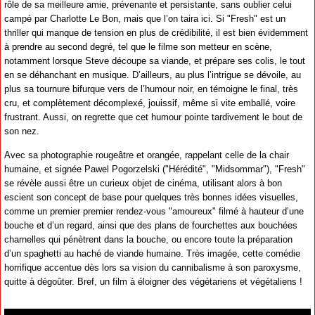
rôle de sa meilleure amie, prévenante et persistante, sans oublier celui
campé par Charlotte Le Bon, mais que l’on taira ici. Si "Fresh" est un
thriller qui manque de tension en plus de crédibilité, il est bien évidemment
à prendre au second degré, tel que le filme son metteur en scène,
notamment lorsque Steve découpe sa viande, et prépare ses colis, le tout
en se déhanchant en musique. D’ailleurs, au plus l’intrigue se dévoile, au
plus sa tournure bifurque vers de l’humour noir, en témoigne le final, très
cru, et complètement décomplexé, jouissif, même si vite emballé, voire
frustrant. Aussi, on regrette que cet humour pointe tardivement le bout de
son nez.
Avec sa photographie rougeâtre et orangée, rappelant celle de la chair
humaine, et signée Pawel Pogorzelski ("Hérédité", "Midsommar"), "Fresh"
se révèle aussi être un curieux objet de cinéma, utilisant alors à bon
escient son concept de base pour quelques très bonnes idées visuelles,
comme un premier premier rendez-vous "amoureux" filmé à hauteur d’une
bouche et d’un regard, ainsi que des plans de fourchettes aux bouchées
charnelles qui pénètrent dans la bouche, ou encore toute la préparation
d’un spaghetti au haché de viande humaine. Très imagée, cette comédie
horrifique accentue dès lors sa vision du cannibalisme à son paroxysme,
quitte à dégoûter. Bref, un film à éloigner des végétariens et végétaliens !