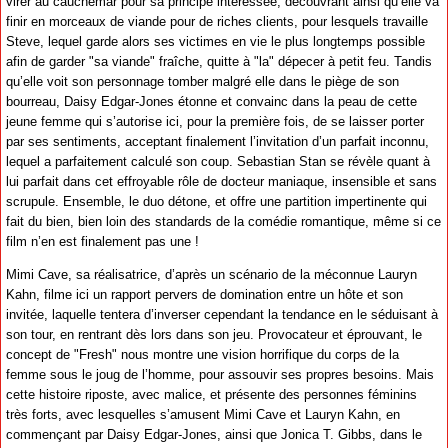
virer au cauchemar pour sa principe intéressée, découvrant ainsi qu’elle va
finir en morceaux de viande pour de riches clients, pour lesquels travaille
Steve, lequel garde alors ses victimes en vie le plus longtemps possible
afin de garder "sa viande" fraîche, quitte à "la" dépecer à petit feu. Tandis
qu’elle voit son personnage tomber malgré elle dans le piège de son
bourreau, Daisy Edgar-Jones étonne et convainc dans la peau de cette
jeune femme qui s’autorise ici, pour la première fois, de se laisser porter
par ses sentiments, acceptant finalement l’invitation d’un parfait inconnu,
lequel a parfaitement calculé son coup. Sebastian Stan se révèle quant à
lui parfait dans cet effroyable rôle de docteur maniaque, insensible et sans
scrupule. Ensemble, le duo détone, et offre une partition impertinente qui
fait du bien, bien loin des standards de la comédie romantique, même si ce
film n’en est finalement pas une !
Mimi Cave, sa réalisatrice, d’après un scénario de la méconnue Lauryn
Kahn, filme ici un rapport pervers de domination entre un hôte et son
invitée, laquelle tentera d’inverser cependant la tendance en le séduisant à
son tour, en rentrant dès lors dans son jeu. Provocateur et éprouvant, le
concept de "Fresh" nous montre une vision horrifique du corps de la
femme sous le joug de l’homme, pour assouvir ses propres besoins. Mais
cette histoire riposte, avec malice, et présente des personnes féminins
très forts, avec lesquelles s’amusent Mimi Cave et Lauryn Kahn, en
commençant par Daisy Edgar-Jones, ainsi que Jonica T. Gibbs, dans le