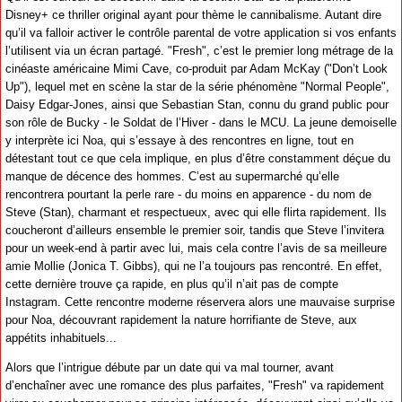
Disney+ ce thriller original ayant pour thème le cannibalisme. Autant dire
qu’il va falloir activer le contrôle parental de votre application si vos enfants
l’utilisent via un écran partagé. "Fresh", c’est le premier long métrage de la
cinéaste américaine Mimi Cave, co-produit par Adam McKay ("Don’t Look
Up"), lequel met en scène la star de la série phénomène "Normal People",
Daisy Edgar-Jones, ainsi que Sebastian Stan, connu du grand public pour
son rôle de Bucky - le Soldat de l’Hiver - dans le MCU. La jeune demoiselle
y interprète ici Noa, qui s’essaye à des rencontres en ligne, tout en
détestant tout ce que cela implique, en plus d’être constamment déçue du
manque de décence des hommes. C’est au supermarché qu’elle
rencontrera pourtant la perle rare - du moins en apparence - du nom de
Steve (Stan), charmant et respectueux, avec qui elle flirta rapidement. Ils
coucheront d’ailleurs ensemble le premier soir, tandis que Steve l’invitera
pour un week-end à partir avec lui, mais cela contre l’avis de sa meilleure
amie Mollie (Jonica T. Gibbs), qui ne l’a toujours pas rencontré. En effet,
cette dernière trouve ça rapide, en plus qu’il n’ait pas de compte
Instagram. Cette rencontre moderne réservera alors une mauvaise surprise
pour Noa, découvrant rapidement la nature horrifiante de Steve, aux
appétits inhabituels...
Alors que l’intrigue débute par un date qui va mal tourner, avant
d’enchaîner avec une romance des plus parfaites, "Fresh" va rapidement