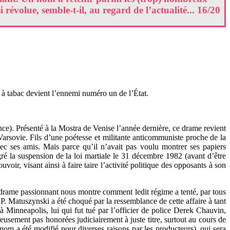
 révolue, semble-t-il, au regard de l’actualité... 16/20
 à tabac devient l’ennemi numéro un de l’État.
nce). Présenté à la Mostra de Venise l’année dernière, ce drame revient
Varsovie. Fils d’une poétesse et militante anticommuniste proche de la
ec ses amis. Mais parce qu’il n’avait pas voulu montrer ses papiers
gré la suspension de la loi martiale le 31 décembre 1982 (avant d’être
voir, visant ainsi à faire taire l’activité politique des opposants à son
rame passionnant nous montre comment ledit régime a tenté, par tous
. Matuszynski a été choqué par la ressemblance de cette affaire à tant
 Minneapolis, lui qui fut tué par l’officier de police Derek Chauvin,
usement pas honorées judiciairement à juste titre, surtout au cours de
nom a été modifié pour diverses raisons par les producteurs), qui sera