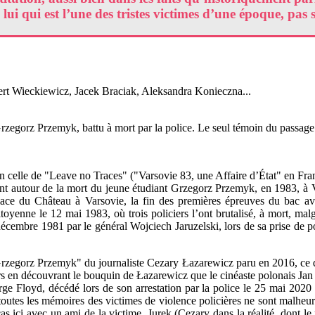
i qui est l’une des tristes victimes d’une époque, pas si
t Wieckiewicz, Jacek Braciak, Aleksandra Konieczna...
rzegorz Przemyk, battu à mort par la police. Le seul témoin du passage
bien celle de "Leave no Traces" ("Varsovie 83, une Affaire d’État" en Fra
lant autour de la mort du jeune étudiant Grzegorz Przemyk, en 1983, à 
 place du Château à Varsovie, la fin des premières épreuves du bac av
toyenne le 12 mai 1983, où trois policiers l’ont brutalisé, à mort, mal
décembre 1981 par le général Wojciech Jaruzelski, lors de sa prise de pou
Grzegorz Przemyk" du journaliste Cezary Łazarewicz paru en 2016, ce d
rs en découvrant le bouquin de Łazarewicz que le cinéaste polonais Jan P
e Floyd, décédé lors de son arrestation par la police le 25 mai 2020 à
utes les mémoires des victimes de violence policières ne sont malheure
s ici avec un ami de la victime, Jurek (Cezary dans la réalité, dont le 