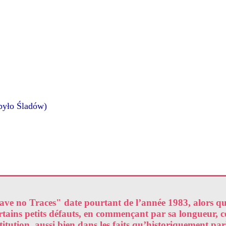
 było Śladów)
"Leave no Traces" date pourtant de l’année 1983, alors 
ains petits défauts, en commençant par sa longueur, ce f
itution, aussi bien dans les faits qu’historiquement p