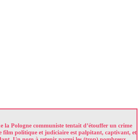
que la Pologne communiste tentait d’étouffer un crime
ilm politique et judiciaire est palpitant, captivant, et
arlant. Un nom à retenir parmi les (trop) nombreux