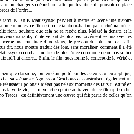
e taire ou changer sa déposition, afin que les pions du pouvoir en place
rces de l’ordre...
a famille, Jan P. Matuszynski parvient à mettre en scène une histoire
quarante minutes, ce film est mené tambour-battant par le cinéma précis,
lie rien), souhaite que cela ne se répète plus. Malgré la densité et la
niveaux narratifs, n’intervenant de plus pas forcément les uns avec les
concerné une multitude d’individus, de près ou du loin, tout cela afin
nous dit, nous montre traduit dès lors, sans moraliser, comment il a été
, Matuszynski combat une fois de plus l’idée commune de ne pas se fier
aujourd’hui encore... Enfin, le film questionne le concept de la vérité et
ien que classique, tout en étant porté par des acteurs au jeu appliqué,
nski et sa scénariste Agnieszka Grochowska construisent également un
 réalisateur polonais n’était pas né aux moments des faits (il est né en
ns la vraie vie, la trouve ici en partie au travers de ce film qui se doit
no Traces" est définitivement une œuvre qui fait partie de celles qu’on