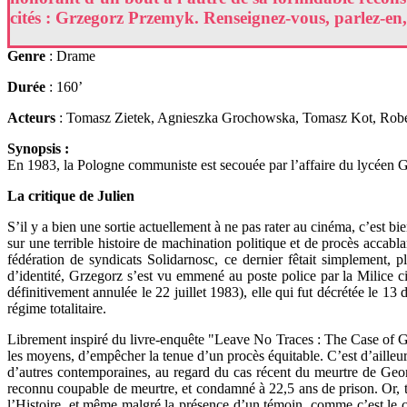
cités : Grzegorz Przemyk. Renseignez-vous, parlez-en, lu
Genre
: Drame
Durée
: 160’
Acteurs
: Tomasz Zietek, Agnieszka Grochowska, Tomasz Kot, Rober
Synopsis :
En 1983, la Pologne communiste est secouée par l’affaire du lycéen G
La critique de Julien
S’il y a bien une sortie actuellement à ne pas rater au cinéma, c’est 
sur une terrible histoire de machination politique et de procès accab
fédération de syndicats Solidarnosc, ce dernier fêtait simplement,
d’identité, Grzegorz s’est vu emmené au poste police par la Milice ci
définitivement annulée le 22 juillet 1983), elle qui fut décrétée le 13 
régime totalitaire.
Librement inspiré du livre-enquête "Leave No Traces : The Case of 
les moyens, d’empêcher la tenue d’un procès équitable. C’est d’ailleu
d’autres contemporaines, au regard du cas récent du meurtre de Georg
reconnu coupable de meurtre, et condamné à 22,5 ans de prison. Or, to
l’Histoire, et même malgré la présence d’un témoin, comme c’est le ca