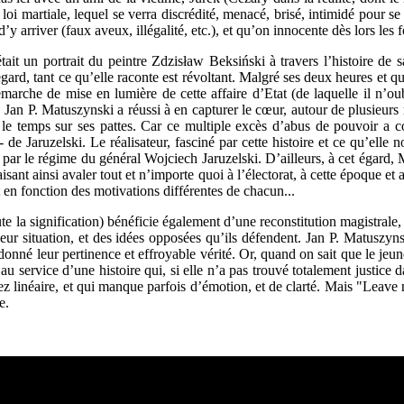
loi martiale, lequel se verra discrédité, menacé, brisé, intimidé pour s
 arriver (faux aveux, illégalité, etc.), et qu’on innocente dès lors les fo
t un portrait du peintre Zdzisław Beksiński à travers l’histoire de s
egard, tant ce qu’elle raconte est révoltant. Malgré ses deux heures et 
démarche de mise en lumière de cette affaire d’Etat (de laquelle il n’oub
, Jan P. Matuszynski a réussi à en capturer le cœur, autour de plusieurs 
ut le temps sur ses pattes. Car ce multiple excès d’abus de pouvoir a 
 de Jaruzelski. Le réalisateur, fasciné par cette histoire et ce qu’elle 
ge par le régime du général Wojciech Jaruzelski. D’ailleurs, à cet égard
isant ainsi avaler tout et n’importe quoi à l’électorat, à cette époque et 
 en fonction des motivations différentes de chacun...
la signification) bénéficie également d’une reconstitution magistrale, b
leur situation, et des idées opposées qu’ils défendent. Jan P. Matuszy
donné leur pertinence et effroyable vérité. Or, quand on sait que le jeune
u service d’une histoire qui, si elle n’a pas trouvé totalement justice da
sez linéaire, et qui manque parfois d’émotion, et de clarté. Mais "Leave 
e.