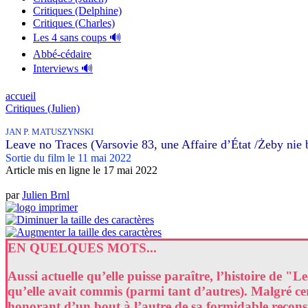
Critiques (Delphine)
Critiques (Charles)
Les 4 sans coups 🔊
Abbé-cédaire
Interviews 🔊
accueil
Critiques (Julien)
JAN P. MATUSZYNSKI
Leave no Traces (Varsovie 83, une Affaire d’État /Żeby nie
Sortie du film le 11 mai 2022
Article mis en ligne le
17 mai 2022
par
Julien Brnl
EN QUELQUES MOTS...
Aussi actuelle qu’elle puisse paraître, l’histoire de 
qu’elle avait commis (parmi tant d’autres). Malgré cert
honorant d’un bout à l’autre de sa formidable reconst