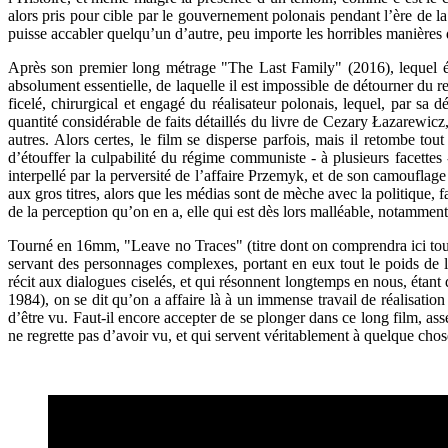
alors pris pour cible par le gouvernement polonais pendant l’ère de la 
puisse accabler quelqu’un d’autre, peu importe les horribles manières d’y
Après son premier long métrage "The Last Family" (2016), lequel étai
absolument essentielle, de laquelle il est impossible de détourner du r
ficelé, chirurgical et engagé du réalisateur polonais, lequel, par sa 
quantité considérable de faits détaillés du livre de Cezary Łazarewicz
autres. Alors certes, le film se disperse parfois, mais il retombe to
d’étouffer la culpabilité du régime communiste - à plusieurs facettes -
interpellé par la perversité de l’affaire Przemyk, et de son camoufla
aux gros titres, alors que les médias sont de mèche avec la politique, fa
de la perception qu’on en a, elle qui est dès lors malléable, notamment
Tourné en 16mm, "Leave no Traces" (titre dont on comprendra ici toute 
servant des personnages complexes, portant en eux tout le poids de 
récit aux dialogues ciselés, et qui résonnent longtemps en nous, étant 
1984), on se dit qu’on a affaire là à un immense travail de réalisation a
d’être vu. Faut-il encore accepter de se plonger dans ce long film, as
ne regrette pas d’avoir vu, et qui servent véritablement à quelque chos