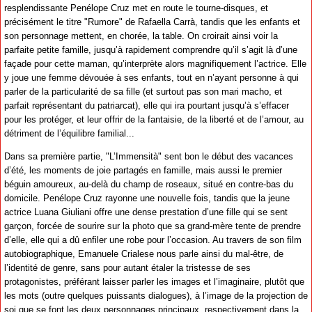
resplendissante Penélope Cruz met en route le tourne-disques, et
précisément le titre "Rumore" de Rafaella Carrà, tandis que les enfants et
son personnage mettent, en chorée, la table. On croirait ainsi voir la
parfaite petite famille, jusqu’à rapidement comprendre qu’il s’agit là d’une
façade pour cette maman, qu’interprète alors magnifiquement l’actrice. Elle
y joue une femme dévouée à ses enfants, tout en n’ayant personne à qui
parler de la particularité de sa fille (et surtout pas son mari macho, et
parfait représentant du patriarcat), elle qui ira pourtant jusqu’à s’effacer
pour les protéger, et leur offrir de la fantaisie, de la liberté et de l’amour, au
détriment de l’équilibre familial...
Dans sa première partie, "L’Immensità" sent bon le début des vacances
d’été, les moments de joie partagés en famille, mais aussi le premier
béguin amoureux, au-delà du champ de roseaux, situé en contre-bas du
domicile. Penélope Cruz rayonne une nouvelle fois, tandis que la jeune
actrice Luana Giuliani offre une dense prestation d’une fille qui se sent
garçon, forcée de sourire sur la photo que sa grand-mère tente de prendre
d’elle, elle qui a dû enfiler une robe pour l’occasion. Au travers de son film
autobiographique, Emanuele Crialese nous parle ainsi du mal-être, de
l’identité de genre, sans pour autant étaler la tristesse de ses
protagonistes, préférant laisser parler les images et l’imaginaire, plutôt que
les mots (outre quelques puissants dialogues), à l’image de la projection de
soi que se font les deux personnages principaux, respectivement dans la