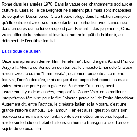
Rome dans les années 1970. Dans la vague des changements sociaux et
culturels, Clara et Felice Borghetti ne s’aiment plus mais sont incapables
de se quitter. Désemparée, Clara trouve refuge dans la relation complice
qu’elle entretient avec ses trois enfants, en particulier avec l’aînée née
dans un corps qui ne lui correspond pas. Faisant fi des jugements, Clara
va insuffler de la fantaisie et leur transmettre le goût de la liberté, au
détriment de l’équilibre familial...
La critique de Julien
Onze ans après son dernier film "Terraferma", Lion d’argent (Grand Prix du
Jury) à la Mostra de Venise en son temps, le cinéaste Emanuele Crialese
revient avec le drame "L’Immensità", également présenté à ce même
festival, l’année dernière, mais duquel il est cependant reparti les mains
vides, bien que porté par la grâce de Penélope Cruz, qui y avait,
justement, il y a deux années, remporté la Coupe Volpi de la meilleure
interprétation féminine pour le film "Madres paralelas" de Pedro Almodóvar.
Autrement dit, entre l’actrice, le cinéaste italien et la Mostra, c’est une
grande histoire d’amour... De l’amour, il en est aussi question dans son
nouveau drame, inspiré de l’enfance de son metteur en scène, lequel a
révélé sur le Lido qu’il était d’ailleurs un homme transgenre, soit l’un des
sujets de ce beau film...