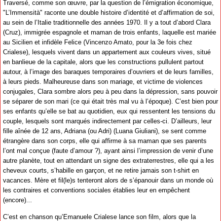
Traversé, comme son œuvre, par la question de l’émigration économique,
"L’Immensità" raconte une double histoire d’identité et d’affirmation de soi,
au sein de l’Italie traditionnelle des années 1970. Il y a tout d’abord Clara
(Cruz), immigrée espagnole et maman de trois enfants, laquelle est mariée
au Sicilien et infidèle Felice (Vincenzo Amato, pour la 3e fois chez
Crialese), lesquels vivent dans un appartement aux couleurs vives, situé
en banlieue de la capitale, alors que les constructions pullulent partout
autour, à l’image des baraques temporaires d’ouvriers et de leurs familles,
à leurs pieds. Malheureuse dans son mariage, et victime de violences
conjugales, Clara sombre alors peu à peu dans la dépression, sans pouvoir
se séparer de son mari (ce qui était très mal vu à l’époque). C’est bien pour
ses enfants qu’elle se bat au quotidien, eux qui ressentent les tensions du
couple, lesquels sont marqués indirectement par celles-ci. D’ailleurs, leur
fille aînée de 12 ans, Adriana (ou Adri) (Luana Giuliani), se sent comme
étrangère dans son corps, elle qui affirme à sa maman que ses parents
l’ont mal conçue (faute d’amour ?), ayant ainsi l’impression de venir d’une
autre planète, tout en attendant un signe des extraterrestres, elle qui a les
cheveux courts, s’habille en garçon, et ne retire jamais son t-shirt en
vacances. Mère et fil(le)s tenteront alors de s’épanouir dans un monde où
les contraires et conventions sociales établies leur en empêchent
(encore)...
C’est en chanson qu’Emanuele Crialese lance son film, alors que la