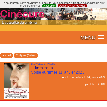
En poursuivant votre navigation sur ce site, vous acceptez l’utilisation de cookies de suivi
et de préférences
J’accepte
Désactiver les cookies
MENU
accueil
Critiques (Julien)
EMANUELE CRIALESE
L’Immensità
Sortie du film le 11 janvier 2023
Article mis en ligne le
14 janvier 2023
par
Julien Brnl