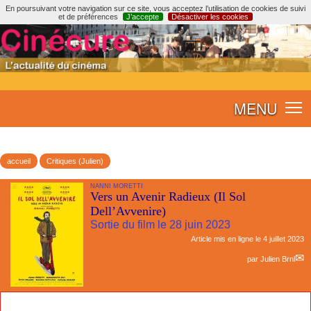
En poursuivant votre navigation sur ce site, vous acceptez l’utilisation de cookies de suivi
et de préférences
J’accepte
Désactiver les cookies
MENU
accueil
Critiques (Julien)
NANNI MORETTI
Vers un Avenir Radieux (Il Sol
Dell’Avvenire)
Sortie du film le 28 juin 2023
Article mis en ligne le
4 juillet 2023
par
Julien Brnl