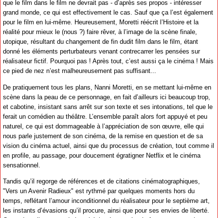
que le film dans le film ne devrait pas - d’après ses propos - intéresser
grand monde, ce qui est effectivement le cas. Sauf que ça l’est également
pour le film en lui-même. Heureusement, Moretti réécrit l’Histoire et la
réalité pour mieux le (nous ?) faire rêver, à l’image de la scène finale,
utopique, résultant du changement de fin dudit film dans le film, étant
donné les éléments perturbateurs venant contrecarrer les pensées sur
réalisateur fictif. Pourquoi pas ! Après tout, c’est aussi ça le cinéma ! Mais
ce pied de nez n’est malheureusement pas suffisant...
De pratiquement tous les plans, Nanni Moretti, en se mettant lui-même en
scène dans la peau de ce personnage, en fait d’ailleurs ici beaucoup trop,
et cabotine, insistant sans arrêt sur son texte et ses intonations, tel que le
ferait un comédien au théâtre. L’ensemble paraît alors fort appuyé et peu
naturel, ce qui est dommageable à l’appréciation de son œuvre, elle qui
nous parle justement de son cinéma, de la remise en question et de sa
vision du cinéma actuel, ainsi que du processus de création, tout comme il
en profile, au passage, pour doucement égratigner Netflix et le cinéma
sensationnel.
Tandis qu’il regorge de références et de citations cinématographiques,
"Vers un Avenir Radieux" est rythmé par quelques moments hors du
temps, reflétant l’amour inconditionnel du réalisateur pour le septième art,
les instants d’évasions qu’il procure, ainsi que pour ses envies de liberté.