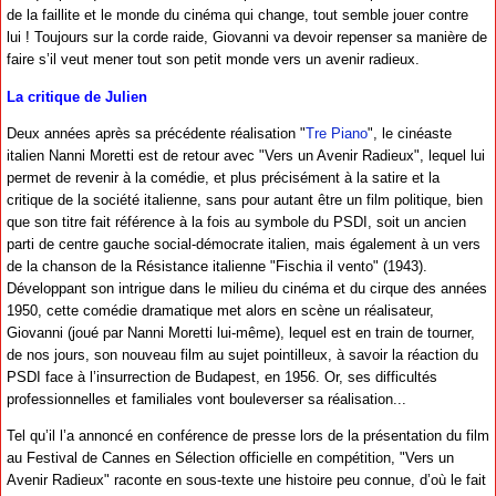
de la faillite et le monde du cinéma qui change, tout semble jouer contre
lui ! Toujours sur la corde raide, Giovanni va devoir repenser sa manière de
faire s’il veut mener tout son petit monde vers un avenir radieux.
La critique de Julien
Deux années après sa précédente réalisation "
Tre Piano
", le cinéaste
italien Nanni Moretti est de retour avec "Vers un Avenir Radieux", lequel lui
permet de revenir à la comédie, et plus précisément à la satire et la
critique de la société italienne, sans pour autant être un film politique, bien
que son titre fait référence à la fois au symbole du PSDI, soit un ancien
parti de centre gauche social-démocrate italien
, mais également à un vers
de la chanson de la Résistance italienne "Fischia il vento" (1943).
Développant son intrigue dans le milieu du cinéma et du cirque des années
1950, cette comédie dramatique met alors en scène un réalisateur,
Giovanni (joué par Nanni Moretti lui-même), lequel est en train de tourner,
de nos jours, son nouveau film au sujet pointilleux, à savoir la réaction du
PSDI face à l’insurrection de Budapest, en 1956. Or, ses difficultés
professionnelles et familiales vont bouleverser sa réalisation...
Tel qu’il l’a annoncé en conférence de presse lors de la présentation du film
au Festival de Cannes en Sélection officielle en compétition, "Vers un
Avenir Radieux" raconte en sous-texte une histoire peu connue, d’où le fait