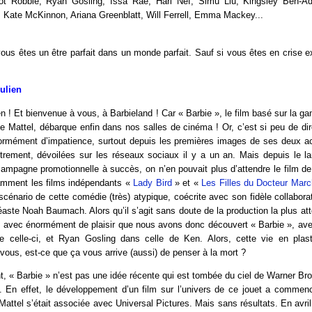
t Robbie, Ryan Gosling, Issa Rae, Hari Nef, Simu Liu, Kingsley Ben-Adi
 Kate McKinnon, Ariana Greenblatt, Will Ferrell, Emma Mackey...
ous êtes un être parfait dans un monde parfait. Sauf si vous êtes en crise exi
Julien
en ! Et bienvenue à vous, à Barbieland ! Car « Barbie », le film basé sur la
Mattel, débarque enfin dans nos salles de cinéma ! Or, c’est si peu de dire
ormément d’impatience, surtout depuis les premières images de ses deux ac
trement, dévoilées sur les réseaux sociaux il y a un an. Mais depuis le 
ampagne promotionnelle à succès, on n’en pouvait plus d’attendre le film d
tamment les films indépendants «
Lady Bird
» et «
Les Filles du Docteur Marc
e scénario de cette comédie (très) atypique, coécrite avec son fidèle collabo
cinéaste Noah Baumach. Alors qu’il s’agit sans doute de la production la plus at
t avec énormément de plaisir que nous avons donc découvert « Barbie », av
 celle-ci, et Ryan Gosling dans celle de Ken. Alors, cette vie en plasti
 vous, est-ce que ça vous arrive (aussi) de penser à la mort ?
, « Barbie » n’est pas une idée récente qui est tombée du ciel de Warner Bro
. En effet, le développement d’un film sur l’univers de ce jouet a comme
Mattel s’était associée avec Universal Pictures. Mais sans résultats. En avril