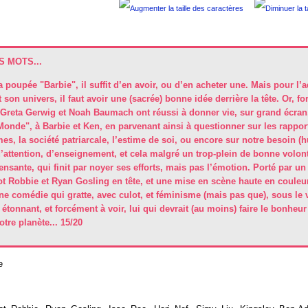
 MOTS...
a poupée "Barbie", il suffit d’en avoir, ou d’en acheter une. Mais pour l’
 son univers, il faut avoir une (sacrée) bonne idée derrière la tête. Or, fo
 Greta Gerwig et Noah Baumach ont réussi à donner vie, sur grand écran
Monde", à Barbie et Ken, en parvenant ainsi à questionner sur les rappor
, la société patriarcale, l’estime de soi, ou encore sur notre besoin (
’attention, d’enseignement, et cela malgré un trop-plein de bonne volont
nsante, qui finit par noyer ses efforts, mais pas l’émotion. Porté par un
t Robbie et Ryan Gosling en tête, et une mise en scène haute en couleur 
ne comédie qui gratte, avec culot, et féminisme (mais pas que), sous le v
, étonnant, et forcément à voir, lui qui devrait (au moins) faire le bonheur
tre planète... 15/20
e