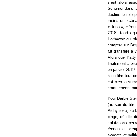
s’est alors ass
Schumer dans la 
décliné le rôle p
moins un scénar
« Juno », « Youn
2018), tandis qu
Hathaway qui sig
compter sur l’exp
fut transféré à 
Alors que Patty
finalement à Gre
en janvier 2019,
à ce film tout d
est bien la surp
commençant par u
Pour Barbie Stér
(au son du titr
Vichy rose, se f
plage, où elle d
salutations peu
règnent et occup
avocats et polit