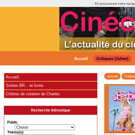
En poursuivant votre navigat
Accueil
Critiques (Julien)
accueil
Critiqu
Accueil
Sorties BR... et livres
Critères de cotation de Charles
Recherche thématique
Public
Thème(s)