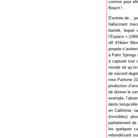
comme pour elle
Beach !
D’entrée de... j
hallucinant tra
bariolé, lequel
l’Espace » (196
off d’Helen Mir
poupée s’avèrent
à Palm Springs 
à capturer tout 
monde tel qu’on 
de second degré,
rose Pantone 219
production d’avoi
de donner le sen
exemple, l’absen
dents lorsqu’ell
en Californie, t
(invisibles) p
parfaitement de 
les quelques ca
rebondissant su