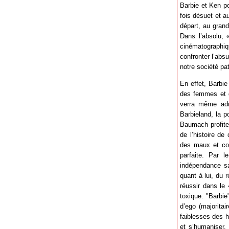
Barbie et Ken po
fois désuet et a
départ, au gran
Dans l’absolu, 
cinématographiq
confronter l’absu
notre société pat
En effet, Barbie
des femmes et d
verra même admi
Barbieland, la p
Baumach profite
de l’histoire de
des maux et com
parfaite. Par 
indépendance san
quant à lui, du 
réussir dans le 
toxique. "Barbi
d’ego (majoritai
faiblesses des h
et s’humaniser,