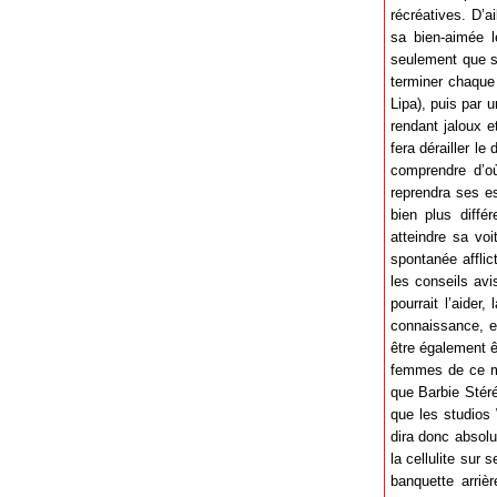
récréatives. D’ai
sa bien-aimée l
seulement que s
terminer chaque 
Lipa), puis par u
rendant jaloux e
fera dérailler l
comprendre d’où
reprendra ses es
bien plus diffé
atteindre sa voi
spontanée afflic
les conseils avi
pourrait l’aider
connaissance, et
être également ê
femmes de ce mo
que Barbie Stéré
que les studios 
dira donc absolu
la cellulite sur
banquette arrièr