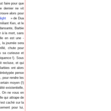
out faire pour que
e dernier ne vit
rouve alors pour
ight
» de Dua
miliant Ken, et le
 dansante, Barbie
r à la mort, sans
lle en est une -
, la journée sera
illé, chute pour
is sa curieuse et
séquence !). Sous
t recluse, et qui
Barbies ont alors
Stéréotypée pense
, pour rendre les
ertain moyen (!)
té existentielle,
te. On ne vous en
le qui attrape de
’est caché sur la
usement pour lui,