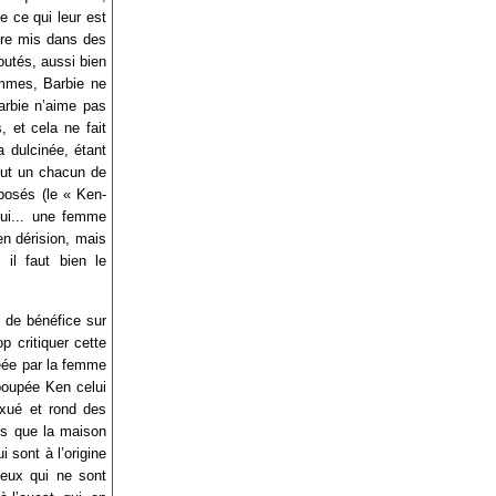
e ce qui leur est
tre mis dans des
outés, aussi bien
emmes, Barbie ne
rbie n’aime pas
, et cela ne fait
a dulcinée, étant
out un chacun de
posés (le « Ken-
ui... une femme
n dérision, mais
 il faut bien le
s de bénéfice sur
p critiquer cette
réée par la femme
 poupée Ken celui
sexué et rond des
dis que la maison
 sont à l’origine
, eux qui ne sont