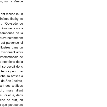
s, sur la Venice
ont réalisé là un
cinéma flashy et
1 : l’Odyssée de
 résonne la voix-
Dreamhouse de la
etrouve notamment
est parvenue ici
illustrés dans un
 foisonnent alors
internationale de
 intentions de la
’il se devait donc
n témoignent, par
ouche sa brosse à
s de San Jacinto,
ant des artifices
ch, mais allant
, ici et là, dans
nche de surf, en
n que parcourent