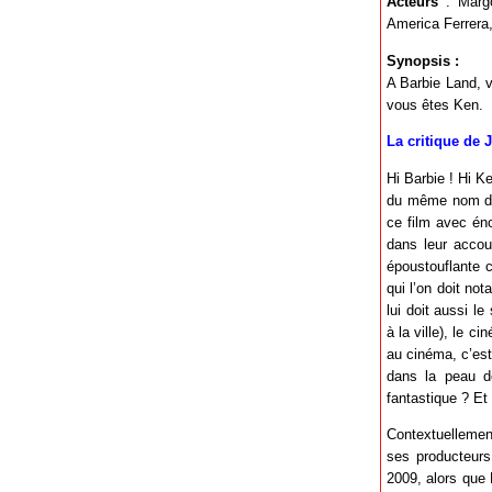
Acteurs
: Margo
America Ferrera,
Synopsis :
A Barbie Land, v
vous êtes Ken.
La critique de 
Hi Barbie ! Hi K
du même nom de 
ce film avec én
dans leur accou
époustouflante c
qui l’on doit no
lui doit aussi l
à la ville), le 
au cinéma, c’es
dans la peau de
fantastique ? Et
Contextuellement
ses producteurs
2009, alors que 