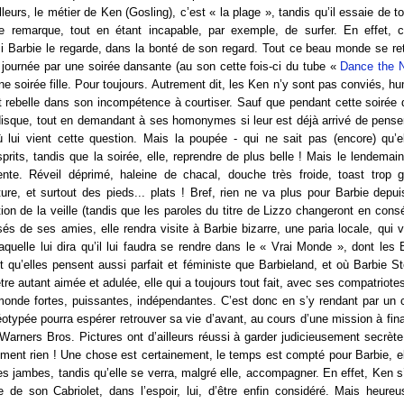
lleurs, le métier de Ken (Gosling), c’est « la plage », tandis qu’il essaie de t
e remarque, tout en étant incapable, par exemple, de surfer. En effet, c
i Barbie le regarde, dans la bonté de son regard. Tout ce beau monde se ret
journée par une soirée dansante (au son cette fois-ci du tube «
Dance the N
ne soirée fille. Pour toujours. Autrement dit, les Ken n’y sont pas conviés, hu
t rebelle dans son incompétence à courtiser. Sauf que pendant cette soirée
e disque, tout en demandant à ses homonymes si leur est déjà arrivé de pense
 lui vient cette question. Mais la poupée - qui ne sait pas (encore) qu’e
prits, tandis que la soirée, elle, reprendre de plus belle ! Mais le lendemain
rente. Réveil déprimé, haleine de chacal, douche très froide, toast trop gr
ture, et surtout des pieds... plats ! Bref, rien ne va plus pour Barbie depu
tion de la veille (tandis que les paroles du titre de Lizzo changeront en con
sés de ses amies, elle rendra visite à Barbie bizarre, une paria locale, qui vi
, laquelle lui dira qu’il lui faudra se rendre dans le « Vrai Monde », dont les 
 qu’elles pensent aussi parfait et féministe que Barbieland, et où Barbie 
tre autant aimée et adulée, elle qui a toujours tout fait, avec ses compatriotes
nde fortes, puissantes, indépendantes. C’est donc en s’y rendant par un c
otypée pourra espérer retrouver sa vie d’avant, au cours d’une mission à finali
Warners Bros. Pictures ont d’ailleurs réussi à garder judicieusement secrè
ment rien ! Une chose est certainement, le temps est compté pour Barbie, el
 ses jambes, tandis qu’elle se verra, malgré elle, accompagner. En effet, Ken s
e de son Cabriolet, dans l’espoir, lui, d’être enfin considéré. Mais heure