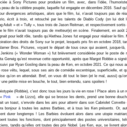
ociée à Sony Pictures pour produire un film, avec, dans l’idée, l’humorist
peau de la célèbre poupée, laquelle fut engagée en décembre 2016. Sauf qu’
our divergences artistiques, alors que le film, lui, n’avait toujours pas de ré
io, écrit à trois, et retouché par les talents de Diablo Cody (on lui doit 
g Adult » et « Tully », tous trois de Jason Reitman, et respectivement sortis
e le film n’avait toujours pas de metteur(e) en scène. Finalement, en août
nait pour ledit rôle, tandis qu’Alethea Jones fut engagé pour réaliser le film. 
iration des droits de Sony sur le projet, lesquels pris fin en octobre 2018, ta
Warner Bros. Pictures, voyant le départ de tous ceux qui avaient, jusque-là, 
 Jenkins (« Wonder Woman ») fut brièvement considérée pour le poste de réa
ta Gerwig qu’est revenue cette opportunité, après que Margot Robbie a signé p
 suivi par Ryan Gosling dans la peau de Ken, en octobre 2021. Ce qui nous 
e rose vêtu, lequel, sous ses airs de comédie excentrique, superficielle, et q
rise qu’on en attendait. Bref, on vous dit tout le bien (et le mal, aussi) qu’
ne petite mise en bouche, le tout, bien entendu, sans spoilers !
éotypée (Robbie), c’est donc tous les jours la vie en rose ! Place alors à un 
e «
Pink
» de Lizzo), elle qui se brosse les dents, prend une bonne douche
ait un toast, s’envole dans les airs pour atterrir dans son Cabriolet Corvette 
ira bonjour à toutes les autres Barbies, et à tous les Ken présents. Or, au
vent durer longtemps ! Les Barbies évoluent alors dans une utopie matriarc
ent toutes les fonctions, dont principalement des postes universitaires, t
iciens, tandis qu’elles ont toutes des prix Nobel. Les Ken, eux, se livrent alor