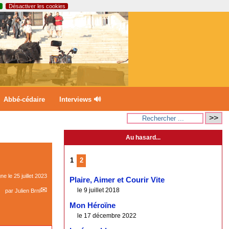
Désactiver les cookies
Abbé-cédaire
Interviews 🔊
Au hasard...
1
2
gne le
25 juillet 2023
Plaire, Aimer et Courir Vite
le 9 juillet 2018
par
Julien Brnl
Mon Héroïne
le 17 décembre 2022