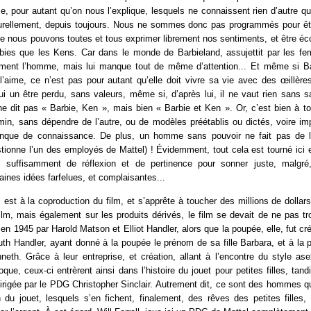
pour autant qu’on nous l’explique, lesquels ne connaissent rien d’autre qu
urellement, depuis toujours. Nous ne sommes donc pas programmés pour ê
e nous pouvons toutes et tous exprimer librement nos sentiments, et être éc
rbies que les Kens. Car dans le monde de Barbieland, assujettit par les f
ent l’homme, mais lui manque tout de même d’attention... Et même si Ba
aime, ce n’est pas pour autant qu’elle doit vivre sa vie avec des œillères
ui un être perdu, sans valeurs, même si, d’après lui, il ne vaut rien sans s
ne dit pas « Barbie, Ken », mais bien « Barbie et Ken ». Or, c’est bien à t
min, sans dépendre de l’autre, ou de modèles préétablis ou dictés, voire im
nque de connaissance. De plus, un homme sans pouvoir ne fait pas de l
ionne l’un des employés de Mattel) ! Évidemment, tout cela est tourné ici e
e suffisamment de réflexion et de pertinence pour sonner juste, malgré,
taines idées farfelues, et complaisantes...
 est à la coproduction du film, et s’apprête à toucher des millions de dollar
ilm, mais également sur les produits dérivés, le film se devait de ne pas tro
 en 1945 par Harold Matson et Elliot Handler, alors que la poupée, elle, fut c
uth Handler, ayant donné à la poupée le prénom de sa fille Barbara, et à la
neth. Grâce à leur entreprise, et création, allant à l’encontre du style a
que, ceux-ci entrèrent ainsi dans l’histoire du jouet pour petites filles, tan
dirigée par le PDG Christopher Sinclair. Autrement dit, ce sont des hommes qui
n du jouet, lesquels s’en fichent, finalement, des rêves des petites filles