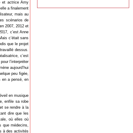
e et actrice Amy
elle a finalement
alisateur, mais au
les scénarios de
 en 2007, 2012 et
 2017, c’est Anne
Mais c’était sans
ndis que le projet
travaillé dessus.
lisatrice, c’est
our l’interpréter
amène aujourd’hui
uelque peu figée,
on en a pensé, en
réveil en musique
, enfile sa robe
et se rendre à la
tant dire que les
ale, où elles où
els que médecins,
s à des activités