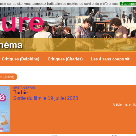
ion sur ce site, vous acceptez l’utilisation de cookies de suivi et de préférences
J’accepte
Critiques (Delphine)
Critiques (Charles)
Les 4 sans coups 🔊
es (Julien)
GRETA GERWIG
Barbie
Sortie du film le 19 juillet 2023
Article mis en li