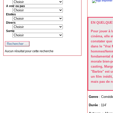
A voir ou pas
Etoiles
EN QUELQUES
Divers
Sortie
Pour jouer à l
cinéma, elle et
constater que
dans le "Vrai 
hommes/femmes
Aucun résultat pour cette recherche
fondamental d
morale bien-pe
casting, Margo
"Barbie" est u
un film inédit
mais pas de no
Genre
: Comédi
Durée
: 114’