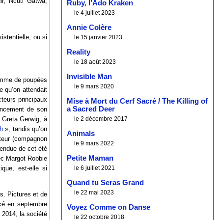
r, Ncuti Gatwa,
Ruby, l’Ado Kraken
le 4 juillet 2023
Annie Colère
stentielle, ou si
le 15 janvier 2023
Reality
le 18 août 2023
Invisible Man
 gamme de poupées
le 9 mars 2020
 qu’on attendait
teurs principaux
Mise à Mort du Cerf Sacré / The Killing of
a Sacred Deer
lancement de son
e Greta Gerwig, à
le 2 décembre 2017
h
», tandis qu’on
Animals
rateur (compagnon
le 9 mars 2022
tendue de cet été
Petite Maman
ec Margot Robbie
que, est-elle si
le 6 juillet 2021
Quand tu Seras Grand
le 22 mai 2023
s. Pictures et de
ncé en septembre
Voyez Comme on Danse
 2014, la société
le 22 octobre 2018