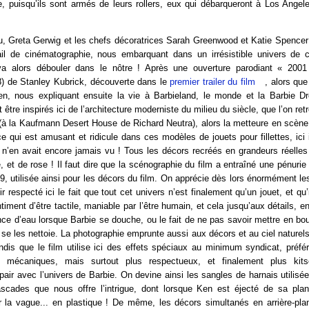
, puisqu’ils sont armés de leurs rollers, eux qui débarqueront à Los Angele
eu, Greta Gerwig et les chefs décoratrices Sarah Greenwood et Katie Spencer 
vail de cinématographie, nous embarquant dans un irrésistible univers de 
 va alors débouler dans le nôtre ! Après une ouverture parodiant « 200
8) de Stanley Kubrick, découverte dans le
premier trailer du film
, alors que
ren, nous expliquant ensuite la vie à Barbieland, le monde et la Barbie 
 être inspirés ici de l’architecture moderniste du milieu du siècle, que l’on r
(à la Kaufmann Desert House de Richard Neutra), alors la metteure en scène 
ce qui est amusant et ridicule dans ces modèles de jouets pour fillettes, ici 
n’en avait encore jamais vu ! Tous les décors recréés en grandeurs réelles
 et de rose ! Il faut dire que la scénographie du film a entraîné une pénurie 
, utilisée ainsi pour les décors du film. On apprécie dès lors énormément les
r respecté ici le fait que tout cet univers n’est finalement qu’un jouet, et qu
timent d’être tactile, maniable par l’être humain, et cela jusqu’aux détails, e
ce d’eau lorsque Barbie se douche, ou le fait de ne pas savoir mettre en b
e se les nettoie. La photographie emprunte aussi aux décors et au ciel naturel
andis que le film utilise ici des effets spéciaux au minimum syndicat, préfér
lus mécaniques, mais surtout plus respectueux, et finalement plus kits
pair avec l’univers de Barbie. On devine ainsi les sangles de harnais utilisées
scades que nous offre l’intrigue, dont lorsque Ken est éjecté de sa pla
r la vague... en plastique ! De même, les décors simultanés en arrière-pla