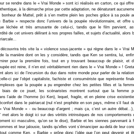
ur se rendre dans le « Vrai Monde » sont ici réalisés en carton, ce qui offr
uthentique, à la démarche prise par cette adaptation, ne dénaturant aucuneme
d bonheur de Mattel, prêt à s’en mettre plein les poches grâce à sa poule a
« Barbie » respecte donc l’univers de la poupée révolutionnaire, et offre u
ue léchée et très amusante de celui-ci, tandis que le film parvient, a
rdité de cet univers délirant à nos propres failles, et sujets d’actualité, alors 
riarcale...
 découvrira très vite la « violence sous-jacente » qui règne dans le « Vrai 
e la manière dont on les y considère, tandis que Ken se sentira, lui, enfin
rer pour la première fois, tout en y trouvant beaucoup de plaisir, et d
oupée est reine, il n’en est véritablement rien dans le « Vrai Monde » ! Gre
nt alors ici de l’incursion du duo dans notre monde pour parler de la relat
 celle-ci par l’objet capitaliste, fachiste et consumériste que représente fina
plexes que la poupée a pu engendrer chez les petites filles et la femm
le biais de ce jouet, les scénaristes montrent surtout que la femme p
s l’aide de l’homme (ici Ken), lequel, fragile, et en pleine crise existentiel
réconfort dans le patriarcat (nul n’est prophète en son pays, même s’il faut 
« Vrai Monde » - ou beaucoup d’argent ; mais ça, c’est un autre débat...),
e" met alors le doigt ici sur des vérités intrinsèques de nos comportements
rement ici masculins, qu’on se le dise), Barbie et les siennes parvenant à fa
ommes et leur jalousie, tandis qu’elles vont s’émanciper au-delà de leur con
 tout comme Ken. « Barbie » prône donc l’idée que l’on peut devenir et êtr