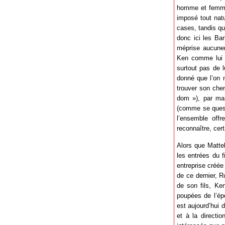
homme et femme, 
imposé tout nat
cases, tandis qu
donc ici les Ba
méprise aucunem
Ken comme lui l’
surtout pas de l
donné que l’on 
trouver son che
dom »), par ma
(comme se quest
l’ensemble offr
reconnaître, cer
Alors que Mattel
les entrées du f
entreprise créée
de ce dernier, R
de son fils, Ken
poupées de l’épo
est aujourd’hui 
et à la directio