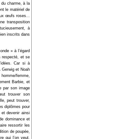
e du charme, à la
nt le matériel de
ux œufs roses...
ne transposition
stucieusement, à
bien inscrits dans
Monde » à l’égard
 respecté, et se
’idées. Car si à
ta Gerwig et Noah
ion homme/femme,
lement Barbie, et
e par son image
eut trouver son
le, peut trouver,
des diplômes pour
 et devenir ainsi
 de dominance et
ire ressortir les
dition de poupée,
e qui l’on veut,