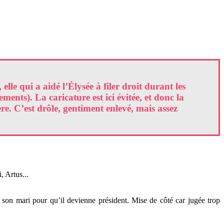
le qui a aidé l’Élysée à filer droit durant les
ents). La caricature est ici évitée, et donc la
. C’est drôle, gentiment enlevé, mais assez
 Artus...
e son mari pour qu’il devienne président. Mise de côté car jugée trop