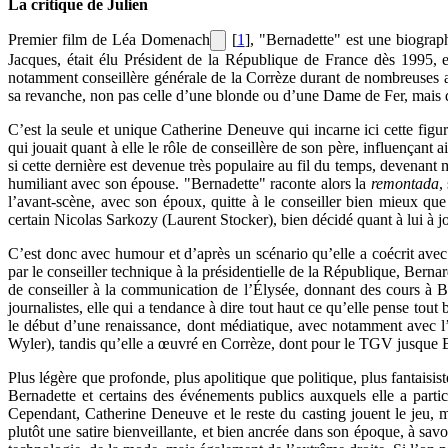
La critique de Julien
Premier film de Léa Domenach
[
1
]
, "Bernadette" est une biograp
Jacques, était élu Président de la République de France dès 1995, 
notamment conseillère générale de la Corrèze durant de nombreuses a
sa revanche, non pas celle d’une blonde ou d’une Dame de Fer, mais 
C’est la seule et unique Catherine Deneuve qui incarne ici cette figu
qui jouait quant à elle le rôle de conseillère de son père, influençant 
si cette dernière est devenue très populaire au fil du temps, devenant
humiliant avec son épouse. "Bernadette" raconte alors la
remontada
,
l’avant-scène, avec son époux, quitte à le conseiller bien mieux que
certain Nicolas Sarkozy (Laurent Stocker), bien décidé quant à lui à jou
C’est donc avec humour et d’après un scénario qu’elle a coécrit ave
par le conseiller technique à la présidentielle de la République, Berna
de conseiller à la communication de l’Élysée, donnant des cours à B
journalistes, elle qui a tendance à dire tout haut ce qu’elle pense tout 
le début d’une renaissance, dont médiatique, avec notamment avec l’
Wyler), tandis qu’elle a œuvré en Corrèze, dont pour le TGV jusque Briv
Plus légère que profonde, plus apolitique que politique, plus fantais
Bernadette et certains des événements publics auxquels elle a partic
Cependant, Catherine Deneuve et le reste du casting jouent le jeu,
plutôt une satire bienveillante, et bien ancrée dans son époque, à sav