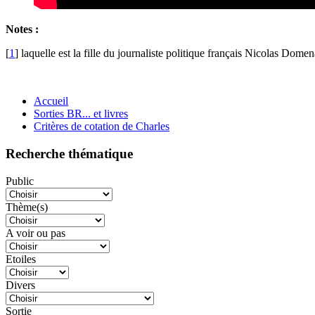
Notes :
[
1
]
laquelle est la fille du journaliste politique français Nicolas Dome
Accueil
Sorties BR... et livres
Critères de cotation de Charles
Recherche thématique
Public
Thème(s)
A voir ou pas
Etoiles
Divers
Sortie