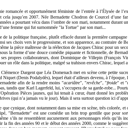
hie romancée et opportunément féministe de l’entrée à l’Élysée de l’
et cela jusqu’en 2007. Née Bernadette Chodron de Courcel d’une famil
nnées a pourtant vécu dans l’ombre de son mari, notamment durant une p
d’une femme qui fut surnommée "la Tortue" par son mari...
re de la politique française, plutôt effacée durant la première campagn
ainsi ses choix vers le progressisme, et son apparence, au contraire de Be
 même la pièce maîtresse de la réélection de Jacques Chirac pour un secon
 sous la forme d’une douce comédie piquante et fictionnelle, de Bernade
 ses propres collaborateurs, dont Dominique de Villepin (François Vince
er un rôle dans la politique, malgré sa trahison envers Chirac, lequel ava
c Clémence Dargent que Léa Domenach met en scène cette petite sucrer
rd Niquet (Denis Podalydès), lequel était d’ailleurs devenu, à l’époque, l
ernadette afin de la rendre moins "
acariâtre
", "
revêche
", "
froide
" et "
bas, tandis que Karl Lagerfeld, lui, s’occupera de sa garde-robe... Pourtant
Opération Pièces jaunes, qui lui tenait à cœur, étant donné les probl
es (qui n’a jamais vu le jour). Mais il sera surtout question ici d’appr
iste que cynique, dont notamment dans sa mise en scène, très colorée, et
ipé, "Bernadette" est une comédie un brin trop gentille que pour sortir
 même s’ils ne ressemblent aucunement aux personnages réels qu’ils in
oir la fin des années 90 et le début des années 2000, comme le suggèrent