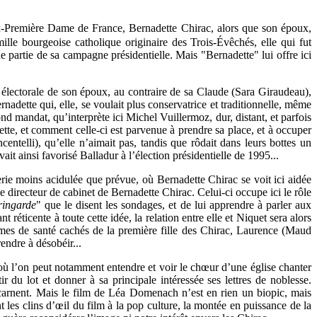
ex-Première Dame de France, Bernadette Chirac, alors que son époux,
le bourgeoise catholique originaire des Trois-Évêchés, elle qui fut
artie de sa campagne présidentielle. Mais "Bernadette" lui offre ici
e électorale de son époux, au contraire de sa Claude (Sara Giraudeau),
rnadette qui, elle, se voulait plus conservatrice et traditionnelle, même
d mandat, qu’interprète ici Michel Vuillermoz, dur, distant, et parfois
tte, et comment celle-ci est parvenue à prendre sa place, et à occuper
ntelli), qu’elle n’aimait pas, tandis que rôdait dans leurs bottes un
it ainsi favorisé Balladur à l’élection présidentielle de 1995...
ie moins acidulée que prévue, où Bernadette Chirac se voit ici aidée
e directeur de cabinet de Bernadette Chirac. Celui-ci occupe ici le rôle
ringarde
" que le disent les sondages, et de lui apprendre à parler aux
 réticente à toute cette idée, la relation entre elle et Niquet sera alors
èmes de santé cachés de la première fille des Chirac, Laurence (Maud
endre à désobéir...
 où l’on peut notamment entendre et voir le chœur d’une église chanter
 du lot et donner à sa principale intéressée ses lettres de noblesse.
carnent. Mais le film de Léa Domenach n’est en rien un biopic, mais
 les clins d’œil du film à la pop culture, la montée en puissance de la