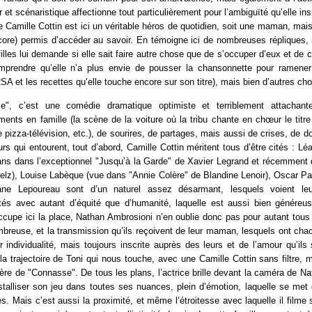
r et scénaristique affectionne tout particulièrement pour l’ambiguïté qu’elle ins
 Camille Cottin est ici un véritable héros de quotidien, soit une maman, mais 
ncore) permis d’accéder au savoir. En témoigne ici de nombreuses répliques,
filles lui demande si elle sait faire autre chose que de s’occuper d’eux et de c
omprendre qu’elle n’a plus envie de pousser la chansonnette pour ramene
RSA et les recettes qu’elle touche encore sur son titre), mais bien d’autres cho
le", c’est une comédie dramatique optimiste et terriblement attachan
ents en famille (la scène de la voiture où la tribu chante en chœur le titr
ée pizza-télévision, etc.), de sourires, de partages, mais aussi de crises, de d
rs qui entourent, tout d’abord, Camille Cottin méritent tous d’être cités : 
 ans dans l’exceptionnel "Jusqu’à la Garde" de Xavier Legrand et récemment 
lz), Louise Labèque (vue dans "Annie Colère" de Blandine Lenoir), Oscar Paul
ane Lepoureau sont d’un naturel assez désarmant, lesquels voient le
ités avec autant d’équité que d’humanité, laquelle est aussi bien généreus
occupe ici la place, Nathan Ambrosioni n’en oublie donc pas pour autant tou
mbreuse, et la transmission qu’ils reçoivent de leur maman, lesquels ont chac
eur individualité, mais toujours inscrite auprès des leurs et de l’amour qu’ils
i la trajectoire de Toni qui nous touche, avec une Camille Cottin sans filtre,
re de "Connasse". De tous les plans, l’actrice brille devant la caméra de N
istalliser son jeu dans toutes ses nuances, plein d’émotion, laquelle se me
rces. Mais c’est aussi la proximité, et même l’étroitesse avec laquelle il film