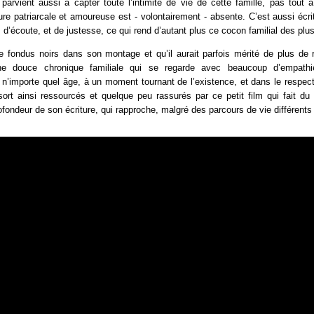
parvient aussi à capter toute l’intimité de vie de cette famille, pas tout
gure patriarcale et amoureuse est - volontairement - absente. C’est aussi éc
, d’écoute, et de justesse, ce qui rend d’autant plus ce cocon familial des plus
de fondus noirs dans son montage et qu’il aurait parfois mérité de plus de 
ne douce chronique familiale qui se regarde avec beaucoup d’empathie
 n’importe quel âge, à un moment tournant de l’existence, et dans le respect 
rt ainsi ressourcés et quelque peu rassurés par ce petit film qui fait du 
ofondeur de son écriture, qui rapproche, malgré des parcours de vie différents 