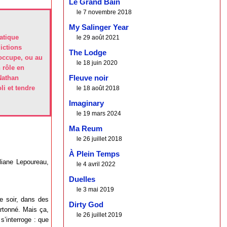
Le Grand Bain
le 7 novembre 2018
My Salinger Year
matique
le 29 août 2021
dictions
The Lodge
 occupe, ou au
le 18 juin 2020
n rôle en
 Nathan
Fleuve noir
li et tendre
le 18 août 2018
Imaginary
le 19 mars 2024
Ma Reum
le 26 juillet 2018
À Plein Temps
liane Lepoureau,
le 4 avril 2022
Duelles
le 3 mai 2019
le soir, dans des
Dirty God
artonné. Mais ça,
le 26 juillet 2019
 s’interroge : que