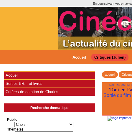
En poursuivant votre navigat
Accueil
Critiques (Julien)
accueil
Critiqu
Accueil
Sorties BR... et livres
NATHAN AMBRO
Toni en Fa
Critères de cotation de Charles
Sortie du film
Recherche thématique
Public
Thème(s)