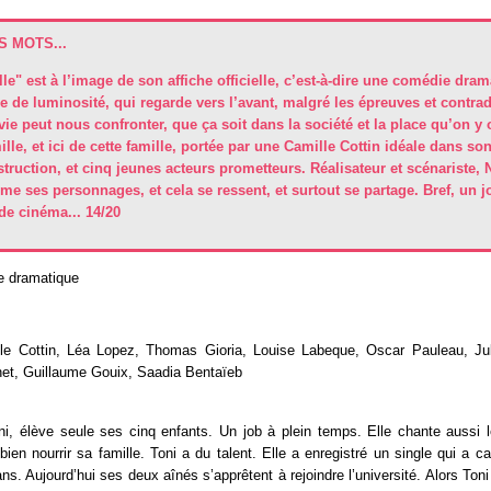
 MOTS...
le" est à l’image de son affiche officielle, c’est-à-dire une comédie dra
ne de luminosité, qui regarde vers l’avant, malgré les épreuves et contra
vie peut nous confronter, que ça soit dans la société et la place qu’on y
ille, et ici de cette famille, portée par une Camille Cottin idéale dans so
struction, et cinq jeunes acteurs prometteurs. Réalisateur et scénariste,
e ses personnages, et cela se ressent, et surtout se partage. Bref, un jo
de cinéma... 14/20
 dramatique
le Cottin, Léa Lopez, Thomas Gioria, Louise Labeque, Oscar Pauleau, Ju
et, Guillaume Gouix, Saadia Bentaïeb
ni, élève seule ses cinq enfants. Un job à plein temps. Elle chante aussi 
t bien nourrir sa famille. Toni a du talent. Elle a enregistré un single qui a c
 ans. Aujourd’hui ses deux aînés s’apprêtent à rejoindre l’université. Alors Toni