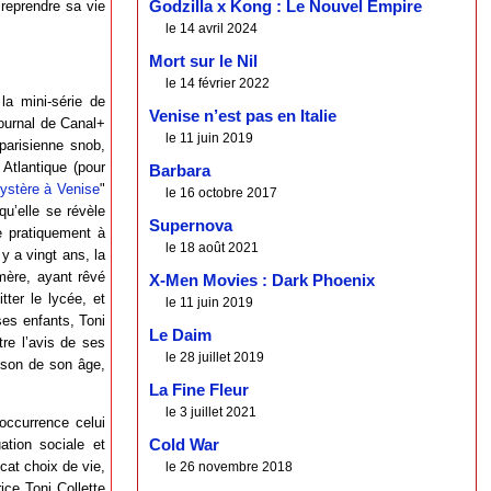
 reprendre sa vie
Godzilla x Kong : Le Nouvel Empire
le 14 avril 2024
Mort sur le Nil
le 14 février 2022
a mini-série de
Venise n’est pas en Italie
ournal de Canal+
le 11 juin 2019
parisienne snob,
 Atlantique (pour
Barbara
ystère à Venise
"
le 16 octobre 2017
u’elle se révèle
Supernova
e pratiquement à
le 18 août 2021
 y a vingt ans, la
 mère, ayant rêvé
X-Men Movies : Dark Phoenix
ter le lycée, et
le 11 juin 2019
ses enfants, Toni
Le Daim
tre l’avis de ses
le 28 juillet 2019
aison de son âge,
La Fine Fleur
le 3 juillet 2021
occurrence celui
tion sociale et
Cold War
cat choix de vie,
le 26 novembre 2018
ice Toni Collette