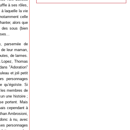
uffle à ses rôles,
à laquelle la vie
 notamment celle
hanter, alors que
r des sous (bien
ses...
te, parsemée de
e de leur maman,
outes, de larmes.
Léa Lopez, Thomas
dans "Adoration"
eau et joli petit
urs personnages
e qu’égoïste. Si
s les membres de
un une histoire ;
 se portent. Mais
 mais cependant à
athan Ambrosioni,
t donc à nu, avec
e ses personnages