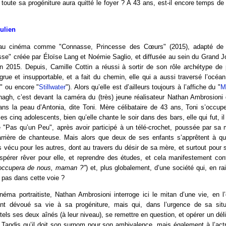
d toute sa progéniture aura quitté le foyer ? A 43 ans, est-il encore temps de
Julien
au cinéma comme "Connasse, Princesse des Cœurs" (2015), adapté de l
se" créée par Éloïse Lang et Noémie Saglio, et diffusée au sein du Grand J
n 2015. Depuis, Camille Cottin a réussi à sortir de son rôle archétype de 
grue et insupportable, et a fait du chemin, elle qui a aussi traversé l’océan
i
" ou encore "
Stillwater
"). Alors qu’elle est d’ailleurs toujours à l’affiche du "
M
agh, c’est devant la caméra du (très) jeune réalisateur Nathan Ambrosioni q
dans la peau d’Antonia, dite Toni. Mère célibataire de 43 ans, Toni s’occup
s cinq adolescents, bien qu’elle chante le soir dans des bars, elle qui fut, il
e "Pas qu’un Peu", après avoir participé à un télé-crochet, poussée par sa
arrière de chanteuse. Mais alors que deux de ses enfants s’apprêtent à quit
rs vécu pour les autres, dont au travers du désir de sa mère, et surtout pour 
espérer rêver pour elle, et reprendre des études, et cela manifestement con
’occupera de nous, maman ?"
) et, plus globalement, d’une société qui, en r
 pas dans cette voie ?
éma portraitiste, Nathan Ambrosioni interroge ici le mitan d’une vie, en l’
t dévoué sa vie à sa progéniture, mais qui, dans l’urgence de sa situa
 tels ses deux aînés (à leur niveau), se remettre en question, et opérer un déli
. Tandis qu’il doit son surnom pour son ambivalence, mais également à l’actr