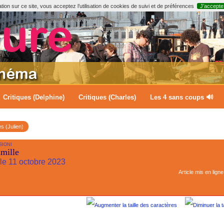
ion sur ce site, vous acceptez l’utilisation de cookies de suivi et de préférences
J’accepte
Critiques (Delphine)
Critiques (Charles)
Les 4 sans coups 🔊
es (Julien)
SIONI
mille
 le 11 octobre 2023
Article mis en ligne