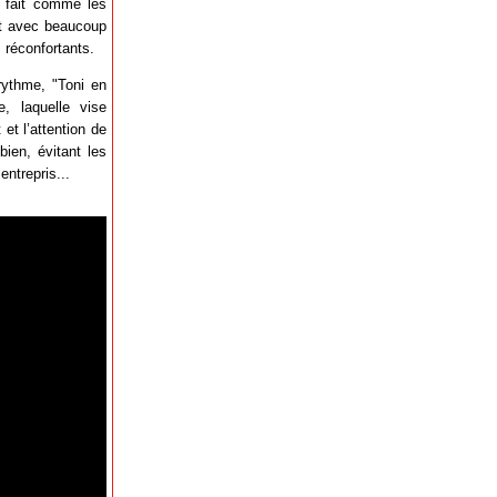
 à fait comme les
rit avec beaucoup
 réconfortants.
rythme, "Toni en
, laquelle vise
et l’attention de
bien, évitant les
entrepris...