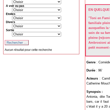
A voir ou pas
EN QUELQUES
Etoiles
"Toni en Famil
Divers
familiale plei
auxquelles la 
Sortie
sein de sa fam
pleine (re)con
Ambrosioni aim
petit moment 
Aucun résultat pour cette recherche
Genre
: Comédie
Durée
: 96’
Acteurs
: Camil
Catherine Mouch
Synopsis :
Antonia, dite To
bars, car il fau
c’était il y a 20