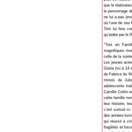
que le réalisateu
le personnage de
ne lui a pas (e
où l’une de ses 
Toni lui fera c
qu’aidée par le 
"Toni en Famil
magnifiques mom
celle de la soir
Les jeunes acteu
Gioria (vu à 14
de Fabrice du We
minois de Juli
adolescents tra
Camille Cottin 
cette famille no
leur histoire, l
c’est surtout ic
des années-lumiè
qui réussit à cr
fragilités et fo