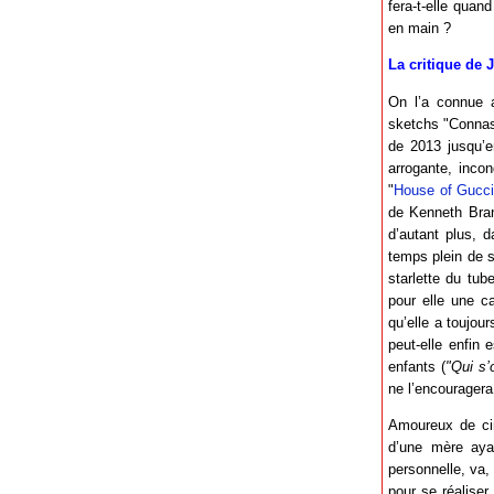
fera-t-elle quan
en main ?
La critique de 
On l’a connue 
sketchs "Connas
de 2013 jusqu’e
arrogante, incon
"
House of Gucc
de Kenneth Bran
d’autant plus, 
temps plein de se
starlette du tub
pour elle une c
qu’elle a toujou
peut-elle enfin 
enfants (
"Qui s
ne l’encouragera
Amoureux de cin
d’une mère ayan
personnelle, va,
pour se réaliser