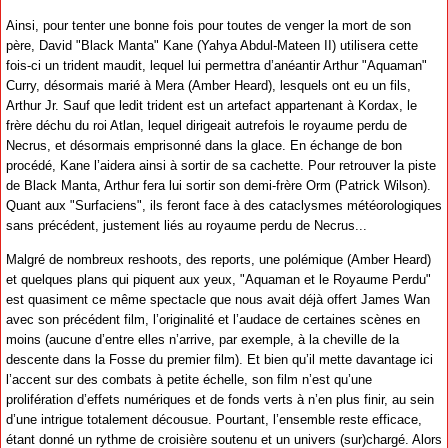
Ainsi, pour tenter une bonne fois pour toutes de venger la mort de son
père, David "Black Manta" Kane (Yahya Abdul-Mateen II) utilisera cette
fois-ci un trident maudit, lequel lui permettra d’anéantir Arthur "Aquaman"
Curry, désormais marié à Mera (Amber Heard), lesquels ont eu un fils,
Arthur Jr. Sauf que ledit trident est un artefact appartenant à Kordax, le
frère déchu du roi Atlan, lequel dirigeait autrefois le royaume perdu de
Necrus, et désormais emprisonné dans la glace. En échange de bon
procédé, Kane l’aidera ainsi à sortir de sa cachette. Pour retrouver la piste
de Black Manta, Arthur fera lui sortir son demi-frère Orm (Patrick Wilson).
Quant aux "Surfaciens", ils feront face à des cataclysmes météorologiques
sans précédent, justement liés au royaume perdu de Necrus...
Malgré de nombreux reshoots, des reports, une polémique (Amber Heard)
et quelques plans qui piquent aux yeux, "Aquaman et le Royaume Perdu"
est quasiment ce même spectacle que nous avait déjà offert James Wan
avec son précédent film, l’originalité et l’audace de certaines scènes en
moins (aucune d’entre elles n’arrive, par exemple, à la cheville de la
descente dans la Fosse du premier film). Et bien qu’il mette davantage ici
l’accent sur des combats à petite échelle, son film n’est qu’une
prolifération d’effets numériques et de fonds verts à n’en plus finir, au sein
d’une intrigue totalement décousue. Pourtant, l’ensemble reste efficace,
étant donné un rythme de croisière soutenu et un univers (sur)chargé. Alors