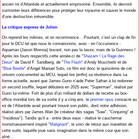
ancien roi d’Atlantide et actuellement emprisonné. Ensemble, ils devront
surmonter leurs différences pour protéger leur royaume et sauver le monde
d’une destruction irréversible.
La critique express de Julien
On reprend les mêmes, et on recommence... Pourtant, c’est un clap de fin
pour le DCU tel que nous le connaissions, avec - en l’occurrence -
Aquaman (Jason Momoa) buvant, non pas la tasse, mais de la Guinness !
Après les fours respectifs cette année-ci de "
Shazam ! La Rage des
Dieux
" de David F. Sandberg, de "
The Flash
" d’Andy Muschietti et de
"
Blue Beetle
" d’Angel Manuel Soto, ce film est donc le quinzième de cet
univers concurrentiel au MCU, lequel tire (enfin) sa révérence dans sa
forme actuelle, avant que James Gunn n’aide Peter Safran à lui redonner
un second souffle, lequel débutera en 2025 avec "Superman", réalisé par
Gunn lui-même. Fort de plus d’un milliard de dollars de recette au box-
office mondial lors de sa sortie il y a cinq ans, le
premier opus
consacré au
roi de l’Atlantide avait pourtant trouvé son public, dont notre adhésion,
réalisé alors par James Wan (le créateur des sagas "Saw", "Conjuring" et
"Insidious"). Tandis qu’il a - entre deux eaux - réalisé le cauchemar
monstrueusement inspiré "
Malignant
", le voici de retour aux manettes de
cette suite, laquelle joue sans imagination dans la même cour que son
aîné...