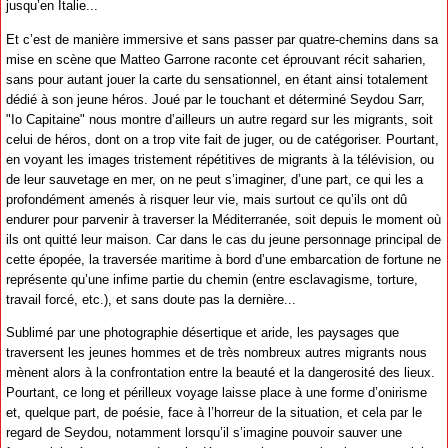
jusqu’en Italie...
Et c’est de manière immersive et sans passer par quatre-chemins dans sa
mise en scène que Matteo Garrone raconte cet éprouvant récit saharien,
sans pour autant jouer la carte du sensationnel, en étant ainsi totalement
dédié à son jeune héros. Joué par le touchant et déterminé Seydou Sarr,
"Io Capitaine" nous montre d’ailleurs un autre regard sur les migrants, soit
celui de héros, dont on a trop vite fait de juger, ou de catégoriser. Pourtant,
en voyant les images tristement répétitives de migrants à la télévision, ou
de leur sauvetage en mer, on ne peut s’imaginer, d’une part, ce qui les a
profondément amenés à risquer leur vie, mais surtout ce qu’ils ont dû
endurer pour parvenir à traverser la Méditerranée, soit depuis le moment où
ils ont quitté leur maison. Car dans le cas du jeune personnage principal de
cette épopée, la traversée maritime à bord d’une embarcation de fortune ne
représente qu’une infime partie du chemin (entre esclavagisme, torture,
travail forcé, etc.), et sans doute pas la dernière...
Sublimé par une photographie désertique et aride, les paysages que
traversent les jeunes hommes et de très nombreux autres migrants nous
mènent alors à la confrontation entre la beauté et la dangerosité des lieux.
Pourtant, ce long et périlleux voyage laisse place à une forme d’onirisme
et, quelque part, de poésie, face à l’horreur de la situation, et cela par le
regard de Seydou, notamment lorsqu’il s’imagine pouvoir sauver une