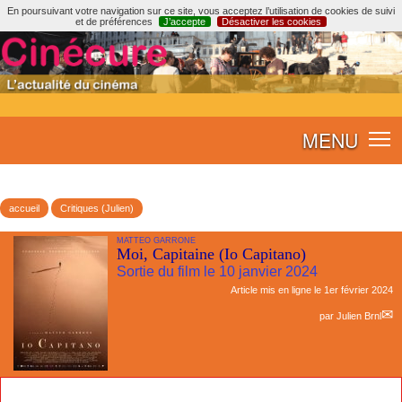
En poursuivant votre navigation sur ce site, vous acceptez l’utilisation de cookies de suivi
et de préférences
J’accepte
Désactiver les cookies
MENU
accueil
Critiques (Julien)
MATTEO GARRONE
Moi, Capitaine (Io Capitano)
Sortie du film le 10 janvier 2024
Article mis en ligne le
1er février 2024
par
Julien Brnl