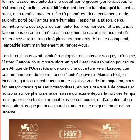
femme laissée mourante dans le désert par le groupe (car le passeur, lui,
n’attend pas), celle-ci volant littéralement derrière lui, alors qu’il lui tient la
main, et la ramène avec eux. "Io Capitano" est donc également, et de
surcroît, porté par l’amour entre humains, l’espoir et la raison, ce qui
permettra ici à ses sujets de surmonter les pires horreurs, et à ne jamais
faire un pas en arrière, même si la question de savoir s’ils auraient dû
rester chez eux les taraude à plusieurs moments. Et on les comprend,
l’empathie étant manifestement au rendez-vous.
Tandis qu’il nous avait habitué à autopsier de l’intérieur son pays d’origine,
Matteo Garrone nous montre alors en quoi il est une aspiration pour toute
une Afrique de l’Ouest (dans ce cas), une ouverture vers l’Europe, vue
comme une terre de liberté, loin de "toute" pauvreté. Mais surtout, le
cinéaste, qui nous montre ici un autre point de vue de l’immigration, nous
fait autant grandir que ses protagonistes, en nous ouvrant à de nouveaux
horizons sur ce phénomène de masse qui existe depuis la nuit des temps,
mais qui est pourtant on ne peut plus contemporain, et d’actualité, et qui
nécessite plus que jamais aujourd’hui une remise en question et action
urgente...