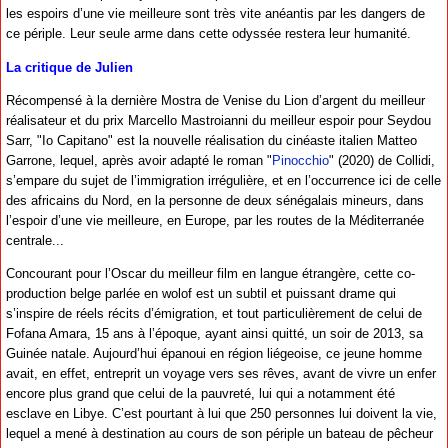
les espoirs d’une vie meilleure sont très vite anéantis par les dangers de
ce périple. Leur seule arme dans cette odyssée restera leur humanité.
La critique de Julien
Récompensé à la dernière Mostra de Venise du Lion d’argent du meilleur
réalisateur et du prix Marcello Mastroianni du meilleur espoir pour Seydou
Sarr, "Io Capitano" est la nouvelle réalisation du cinéaste italien Matteo
Garrone, lequel, après avoir adapté le roman "
Pinocchio
" (2020) de Collidi,
s’empare du sujet de l’immigration irrégulière, et en l’occurrence ici de celle
des africains du Nord, en la personne de deux sénégalais mineurs, dans
l’espoir d’une vie meilleure, en Europe, par les routes de la Méditerranée
centrale...
Concourant pour l’Oscar du meilleur film en langue étrangère, cette co-
production belge parlée en wolof est un subtil et puissant drame qui
s’inspire de réels récits d’émigration, et tout particulièrement de celui de
Fofana Amara, 15 ans à l’époque, ayant ainsi quitté, un soir de 2013, sa
Guinée natale. Aujourd’hui épanoui en région liégeoise, ce jeune homme
avait, en effet, entreprit un voyage vers ses rêves, avant de vivre un enfer
encore plus grand que celui de la pauvreté, lui qui a notamment été
esclave en Libye. C’est pourtant à lui que 250 personnes lui doivent la vie,
lequel a mené à destination au cours de son périple un bateau de pêcheur