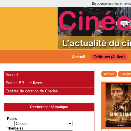
En poursuivant votre navigat
Accueil
Critiques (Julien)
accueil
Critiqu
Accueil
Sorties BR... et livres
Critères de cotation de Charles
Recherche thématique
Public
Thème(s)