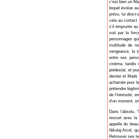
c’est bien un Ma
lequel évolue a
prévu
, lui dira-
cela au contact
s’il emprunte au
suit par la for
personnages qui
multitude de not
vengeance, la to
entre ses perso
cinéma, tandis 
piédestal, et j
dernier et Mads 
acharnée pour la
prétendre légiti
de l’intensité, 
d’un moment, on 
Dans l’absolu, 
ressort avec la 
appelle du beau
Nikolaj Arcel, 
Retrouver ses te