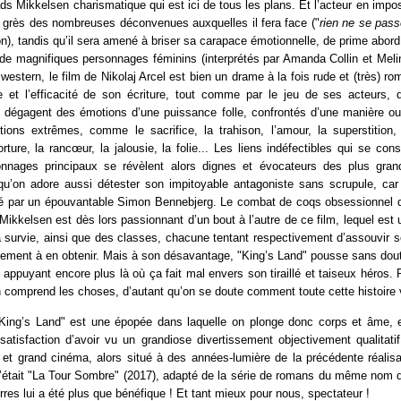
ds Mikkelsen charismatique qui est ici de tous les plans. Et l’acteur en impo
u grès des nombreuses déconvenues auxquelles il fera face ("
rien ne se pas
t-on), tandis qu’il sera amené à briser sa carapace émotionnelle, de prime abor
 de magnifiques personnages féminins (interprétés par Amanda Collin et Meli
 western, le film de Nikolaj Arcel est bien un drame à la fois rude et (très) r
ce et l’efficacité de son écriture, tout comme par le jeu de ses acteurs,
 dégagent des émotions d’une puissance folle, confrontés d’une manière ou
ions extrêmes, comme le sacrifice, la trahison, l’amour, la superstition, l
rture, la rancœur, la jalousie, la folie... Les liens indéfectibles qui se cons
nnages principaux se révèlent alors dignes et évocateurs des plus gran
qu’on adore aussi détester son impitoyable antagoniste sans scrupule, c
oué par un épouvantable Simon Bennebjerg. Le combat de coqs obsessionnel qu
Mikkelsen est dès lors passionnant d’un bout à l’autre de ce film, lequel est u
 survie, ainsi que des classes, chacune tentant respectivement d’assouvir 
mement à en obtenir. Mais à son désavantage, "King’s Land" pousse sans dout
en appuyant encore plus là où ça fait mal envers son tiraillé et taiseux héros. 
comprend les choses, d’autant qu’on se doute comment toute cette histoire va
"King’s Land" est une épopée dans laquelle on plonge donc corps et âme, e
satisfaction d’avoir vu un grandiose divertissement objectivement qualitati
 et grand cinéma, alors situé à des années-lumière de la précédente réalisa
qu’était "La Tour Sombre" (2017), adapté de la série de romans du même nom 
rres lui a été plus que bénéfique ! Et tant mieux pour nous, spectateur !