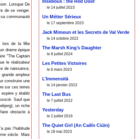
Insidious : the Red Door
ssion. Lorsque De
le 14 juillet 2023
re de se venger.
de sa communauté
Un Métier Sérieux
le 17 septembre 2023
Jack Mimoun et les Secrets de Val Verde
le 14 octobre 2022
e lors de la 96e
The Marsh King’s Daughter
t un drame épique
le 8 juillet 2024
oire "The Captain
e le réalisateur
Les Petites Victoires
ste de naissance,
le 6 mars 2023
e grande ampleur
L’Immensità
our construire une
le 14 janvier 2023
re sur ces terres
 espère y établir
The Last Bus
associé. Sauf que
le 7 juillet 2022
ebjerg), un riche
Yesterday
 faire obstacle à
le 2 juillet 2019
The Quiet Girl (An Cailín Ciúin)
a pas l’habitude
le 18 mai 2023
ème siècle. Mais