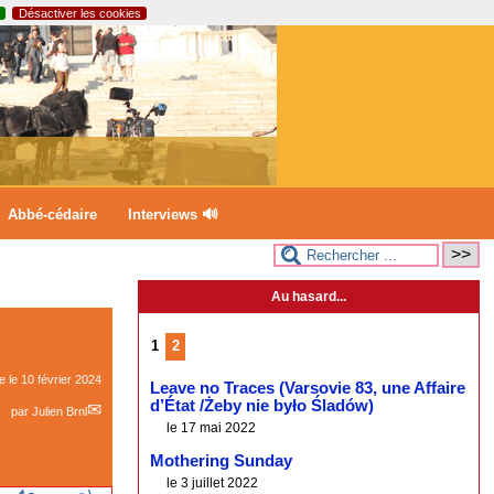
Désactiver les cookies
Abbé-cédaire
Interviews 🔊
Au hasard...
1
2
ne le
10 février 2024
Leave no Traces (Varsovie 83, une Affaire
d’État /Żeby nie było Śladów)
par
Julien Brnl
le 17 mai 2022
Mothering Sunday
le 3 juillet 2022