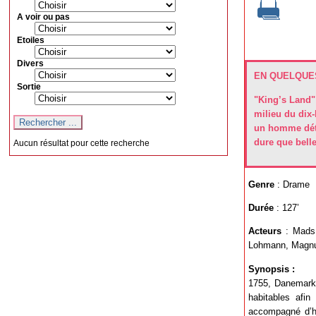
A voir ou pas
Etoiles
Divers
EN QUELQUES
Sortie
"King’s Land" 
milieu du dix
un homme déte
dure que belle
Aucun résultat pour cette recherche
Genre
: Drame
Durée
: 127’
Acteurs
: Mads 
Lohmann, Magnu
Synopsis :
1755, Danemark.
habitables afin
accompagné d’ho