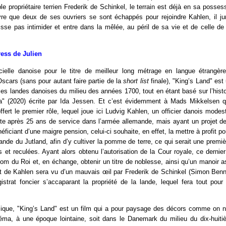
ble propriétaire terrien Frederik de Schinkel, le terrain est déjà en sa posse
re que deux de ses ouvriers se sont échappés pour rejoindre Kahlen, il ju
isse pas intimider et entre dans la mêlée, au péril de sa vie et de celle 
ress de Julien
icielle danoise pour le titre de meilleur long métrage en langue étrangèr
cars (sans pour autant faire partie de la
short list
finale), "King’s Land" es
les landes danoises du milieu des années 1700, tout en étant basé sur l’hist
" (2020) écrite par Ida Jessen. Et c’est évidemment à Mads Mikkelsen qu
offert le premier rôle, lequel joue ici Ludvig Kahlen, un officier danois mode
aite après 25 ans de service dans l’armée allemande, mais ayant un projet d
éficiant d’une maigre pension, celui-ci souhaite, en effet, la mettre à profit p
 lande du Jutland, afin d’y cultiver la pomme de terre, ce qui serait une premiè
 et reculées. Ayant alors obtenu l’autorisation de la Cour royale, ce dernier
om du Roi et, en échange, obtenir un titre de noblesse, ainsi qu’un manoir 
et de Kahlen sera vu d’un mauvais œil par Frederik de Schinkel (Simon Benn
strat foncier s’accaparant la propriété de la lande, lequel fera tout pour
sique, "King’s Land" est un film qui a pour paysage des décors comme on n’
néma, à une époque lointaine, soit dans le Danemark du milieu du dix-huiti