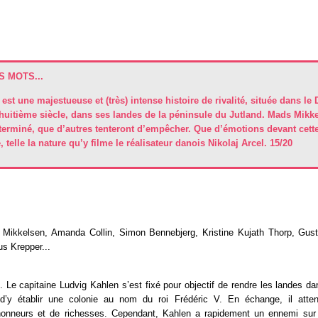
 MOTS...
est une majestueuse et (très) intense histoire de rivalité, située dans l
-huitième siècle, dans ses landes de la péninsule du Jutland. Mads Mik
rminé, que d’autres tenteront d’empêcher. Que d’émotions devant cett
, telle la nature qu’y filme le réalisateur danois Nikolaj Arcel. 15/20
Mikkelsen, Amanda Collin, Simon Bennebjerg, Kristine Kujath Thorp, Gus
s Krepper...
 Le capitaine Ludvig Kahlen s’est fixé pour objectif de rendre les landes d
 d’y établir une colonie au nom du roi Frédéric V. En échange, il atten
nneurs et de richesses. Cependant, Kahlen a rapidement un ennemi sur p