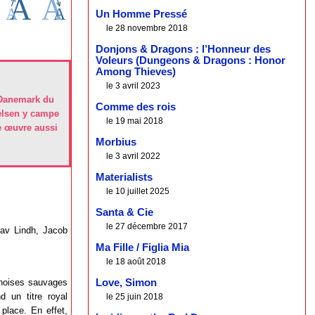
Un Homme Pressé
le 28 novembre 2018
Donjons & Dragons : l’Honneur des
Voleurs (Dungeons & Dragons : Honor
Among Thieves)
le 3 avril 2023
e Danemark du
Comme des rois
kelsen y campe
le 19 mai 2018
e œuvre aussi
Morbius
le 3 avril 2022
Materialists
le 10 juillet 2025
Santa & Cie
le 27 décembre 2017
tav Lindh, Jacob
Ma Fille / Figlia Mia
le 18 août 2018
anoises sauvages
Love, Simon
d un titre royal
le 25 juin 2018
lace. En effet,