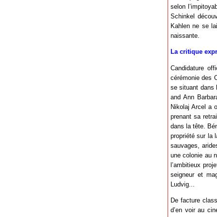
selon l’impitoya
Schinkel découv
Kahlen ne se la
naissante.
La critique exp
Candidature off
cérémonie des Os
se situant dans 
and Ann Barbara
Nikolaj Arcel a 
prenant sa retr
dans la tête. Bén
propriété sur la
sauvages, arides
une colonie au n
l’ambitieux proj
seigneur et magi
Ludvig...
De facture clas
d’en voir au ci