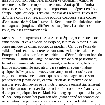
maisons pour son beau-père, Michael va cependant vouloir se
remettre en selle, et remporter une course. Sauf qu’il lui faudra
trouver des sponsors, lesquels lui imposeront d’intégrer Leo à son
équipe, lequel est depuis devenu une star des réseaux. Et c’est ce
qu’il fera contre son gré, afin de pouvoir concourir à une course
d’endurance de 700 km à travers la République Dominicaine, entre
montagnes et jungles, et différentes disciplines. La suite, et son
issue, vous les connaissez déjà...
Même s’il promulgue ses idées d’esprit d’équipe, d’entraide et de
camaraderie, et cela au-delà de l’espèce, le film de Simon Cellan
Jones manque de chien, et donc de mordant. Car outre l’élan de
solidarité qui sera mis en œuvre pour ramener la bête malade en
Europe, et la naissance de cette amitié loin d’être finalement hors du
commun, "Arthur the King" ne raconte rien de bien passionnant,
lequel est même totalement transparent, et indécis. Pire, le film
fatigue rapidement le spectateur par sa mise en scène (malgré
quelques belles prises de vues), sans ampleur ni accroche, car
toujours en mouvement, tandis que ses personnages ne cessent
pratiquement jamais de s’y chamailler ou de se motiver, de se
rassurer avec de mièvres petits mots d’encouragement qui finissent
bien vite par nous énerver (la traduction francophone y étant sans
doute pour quelque chose). Mark Wahlberg, qui n’a quant à lui pas
dû beaucoup s’entraîner pour son rôle (étant donné ses séances de
musculature à répétition sur les réseaux), joue ici la facilité, en