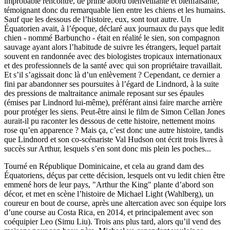
improbable rencontre, de prime abord bienveillante et bienfaisante,
témoignant donc du remarquable lien entre les chiens et les humains.
Sauf que les dessous de l’histoire, eux, sont tout autre. Un
Équatorien avait, à l’époque, déclaré aux journaux du pays que ledit
chien - nommé Barbuncho - était en réalité le sien, son compagnon
sauvage ayant alors l’habitude de suivre les étrangers, lequel partait
souvent en randonnée avec des biologistes tropicaux internationaux
et des professionnels de la santé avec qui son propriétaire travaillait.
Et s’il s’agissait donc là d’un enlèvement ? Cependant, ce dernier a
fini par abandonner ses poursuites à l’égard de Lindnord, à la suite
des pressions de maltraitance animale reposant sur ses épaules
(émises par Lindnord lui-même), préférant ainsi faire marche arrière
pour protéger les siens. Peut-être ainsi le film de Simon Cellan Jones
aurait-il pu raconter les dessous de cette histoire, nettement moins
rose qu’en apparence ? Mais ça, c’est donc une autre histoire, tandis
que Lindnord et son co-scénariste Val Hudson ont écrit trois livres à
succès sur Arthur, lesquels s’en sont donc mis plein les poches...
Tourné en République Dominicaine, et cela au grand dam des
Équatoriens, déçus par cette décision, lesquels ont vu ledit chien être
emmené hors de leur pays, "Arthur the King" plante d’abord son
décor, et met en scène l’histoire de Michael Light (Wahlberg), un
coureur en bout de course, après une altercation avec son équipe lors
d’une course au Costa Rica, en 2014, et principalement avec son
coéquipier Leo (Simu Liu). Trois ans plus tard, alors qu’il vend des