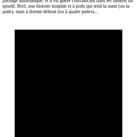
pilotage automatique, et n’est guère convaincant dans les baskets du
sportif. Bref, une histoire insipide et à poils qui tend la main (ou la
patte), mais à dormir debout (ou à quatre pattes)...