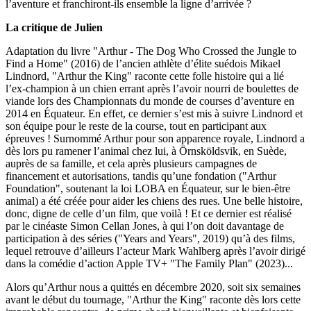
l’aventure et franchiront-ils ensemble la ligne d’arrivée ?
La critique de Julien
Adaptation du livre "Arthur - The Dog Who Crossed the Jungle to
Find a Home" (2016) de l’ancien athlète d’élite suédois Mikael
Lindnord, "Arthur the King" raconte cette folle histoire qui a lié
l’ex-champion à un chien errant après l’avoir nourri de boulettes de
viande lors des Championnats du monde de courses d’aventure en
2014 en Équateur. En effet, ce dernier s’est mis à suivre Lindnord et
son équipe pour le reste de la course, tout en participant aux
épreuves ! Surnommé Arthur pour son apparence royale, Lindnord a
dès lors pu ramener l’animal chez lui, à Örnsköldsvik, en Suède,
auprès de sa famille, et cela après plusieurs campagnes de
financement et autorisations, tandis qu’une fondation ("Arthur
Foundation", soutenant la loi LOBA en Équateur, sur le bien-être
animal) a été créée pour aider les chiens des rues. Une belle histoire,
donc, digne de celle d’un film, que voilà ! Et ce dernier est réalisé
par le cinéaste Simon Cellan Jones, à qui l’on doit davantage de
participation à des séries ("Years and Years", 2019) qu’à des films,
lequel retrouve d’ailleurs l’acteur Mark Wahlberg après l’avoir dirigé
dans la comédie d’action Apple TV+ "The Family Plan" (2023)...
Alors qu’Arthur nous a quittés en décembre 2020, soit six semaines
avant le début du tournage, "Arthur the King" raconte dès lors cette