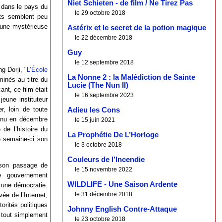
Niet Schieten - de film / Ne Tirez Pas
 dans le pays du
le 29 octobre 2018
ants semblent peu
 une mystérieuse
Astérix et le secret de la potion magique
le 22 décembre 2018
Guy
le 12 septembre 2018
g Dorji, "
L’École
La Nonne 2 : la Malédiction de Sainte
minés au titre du
Lucie (The Nun II)
nt, ce film était
le 16 septembre 2023
jeune instituteur
r, loin de toute
Adieu les Cons
venu en décembre
le 15 juin 2021
 de l’histoire du
La Prophétie De L’Horloge
e semaine-ci son
le 3 octobre 2018
Couleurs de l’Incendie
 son passage de
le 15 novembre 2022
e gouvernement
WILDLIFE - Une Saison Ardente
, une démocratie.
le 31 décembre 2018
vée de l’Internet,
orités politiques
Johnny English Contre-Attaque
t tout simplement
le 23 octobre 2018