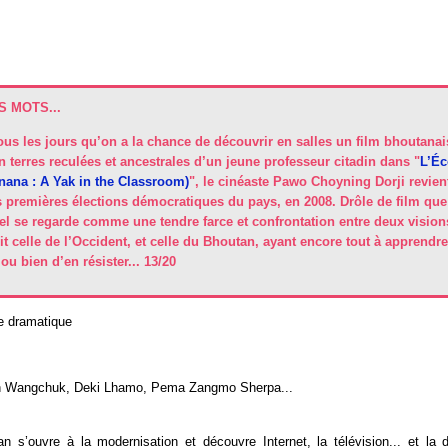
 MOTS...
ous les jours qu’on a la chance de découvrir en salles un film bhoutanai
 terres reculées et ancestrales d’un jeune professeur citadin dans "
L’Éc
ana : A Yak in the Classroom)
", le cinéaste Pawo Choyning Dorji revient
 premières élections démocratiques du pays, en 2008. Drôle de film que
quel se regarde comme une tendre farce et confrontation entre deux visi
oit celle de l’Occident, et celle du Bhoutan, ayant encore tout à apprendre 
ou bien d’en résister... 13/20
 dramatique
n Wangchuk, Deki Lhamo, Pema Zangmo Sherpa...
n s’ouvre à la modernisation et découvre Internet, la télévision... et la 