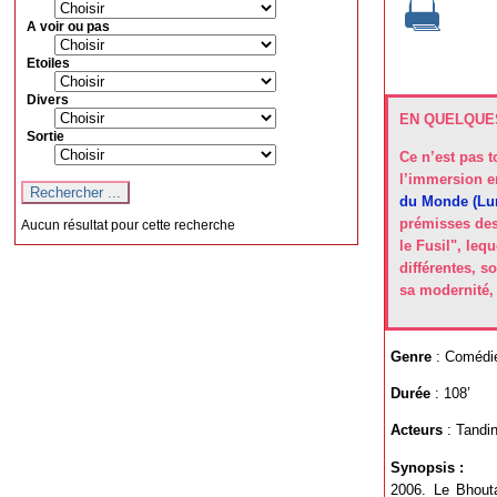
A voir ou pas
Etoiles
Divers
EN QUELQUES
Sortie
Ce n’est pas t
l’immersion en
du Monde (Lun
prémisses des
Aucun résultat pour cette recherche
le Fusil", le
différentes, s
sa modernité, 
Genre
: Comédie
Durée
: 108’
Acteurs
: Tandi
Synopsis :
2006. Le Bhouta