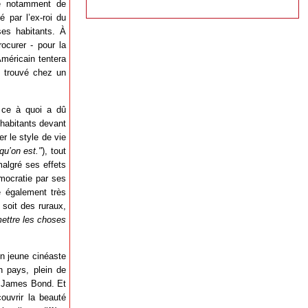
que notamment de
é par l’ex-roi du
es habitants. À
ocurer - pour la
Américain tentera
s trouvé chez un
 ce à quoi a dû
 habitants devant
r le style de vie
qu’on est."
), tout
malgré ses effets
émocratie par ses
e également très
 soit des ruraux,
ettre les choses
on jeune cinéaste
n pays, plein de
te James Bond. Et
ouvrir la beauté