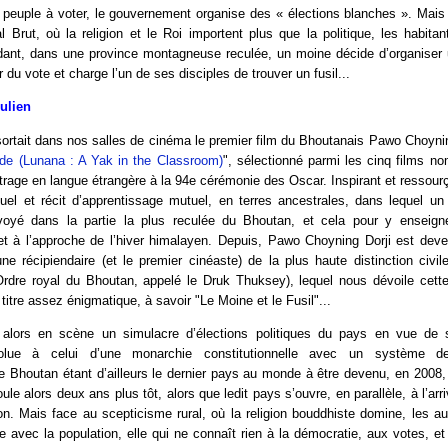
 peuple à voter, le gouvernement organise des « élections blanches ». Mais
 Brut, où la religion et le Roi importent plus que la politique, les habit
ant, dans une province montagneuse reculée, un moine décide d’organiser
 du vote et charge l’un de ses disciples de trouver un fusil...
Julien
sortait dans nos salles de cinéma le premier film du Bhoutanais Pawo Choynin
e (Lunana : A Yak in the Classroom)
", sélectionné parmi les cinq films no
trage en langue étrangère à la 94e cérémonie des Oscar. Inspirant et ressourça
uel et récit d’apprentissage mutuel, en terres ancestrales, dans lequel un 
nvoyé dans la partie la plus reculée du Bhoutan, et cela pour y enseigne
 et à l’approche de l’hiver himalayen. Depuis, Pawo Choyning Dorji est de
ne récipiendaire (et le premier cinéaste) de la plus haute distinction civile
’Ordre royal du Bhoutan, appelé le Druk Thuksey), lequel nous dévoile cett
titre assez énigmatique, à savoir "Le Moine et le Fusil"...
 alors en scène un simulacre d’élections politiques du pays en vue de
olue à celui d’une monarchie constitutionnelle avec un système d
e Bhoutan étant d’ailleurs le dernier pays au monde à être devenu, en 2008
oule alors deux ans plus tôt, alors que ledit pays s’ouvre, en parallèle, à l’arri
ion. Mais face au scepticisme rural, où la religion bouddhiste domine, les aut
ire avec la population, elle qui ne connaît rien à la démocratie, aux votes, e