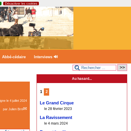
Désactiver les cookies
Abbé-cédaire
Interviews 🔊
Au hasard...
1
2
ligne le
4 juillet 2024
Le Grand Cirque
le 28 février 2023
par
Julien Brnl
La Ravissement
le 4 mars 2024