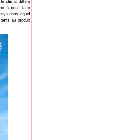
e climat diffère
ine à nous faire
 pays dans lequel
itants au produit