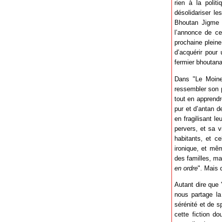
rien à la polit
désolidariser le
Bhoutan Jigme 
l’annonce de c
prochaine pleine
d’acquérir pour
fermier bhoutana
Dans "Le Moine
ressembler son p
tout en apprendr
pur et d’antan d
en fragilisant l
pervers, et sa v
habitants, et c
ironique, et mêm
des familles, ma
en ordre
". Mais 
Autant dire que 
nous partage la
sérénité et de s
cette fiction d