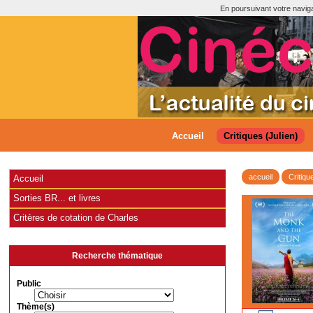
En poursuivant votre navigat
Accueil
Critiques (Julien)
accueil
Critiqu
Accueil
Sorties BR... et livres
Critères de cotation de Charles
Recherche thématique
Public
Thème(s)