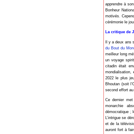
apprendre à son
Bonheur National
motivés. Cepend
cérémonie le jour
La critique de 
Il y a deux ans 
du Bout du Mond
meilleur long mé
un voyage spirit
citadin était e
mondialisation,
2022 le plus jeu
Bhoutan (soit l
second effort au 
Ce dernier met
monarchie abs
démocratique ; l
L’intrigue se dér
et de la télévis
auront fort à fa