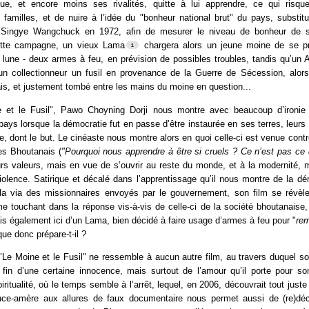
ique, et encore moins ses rivalités, quitte à lui apprendre, ce qui ris
s familles, et de nuire à l’idée du "bonheur national brut" du pays, substitu
Singye Wangchuck en 1972, afin de mesurer le niveau de bonheur de s
ette campagne, un vieux Lama
chargera alors un jeune moine de se pr
 lune - deux armes à feu, en prévision de possibles troubles, tandis qu’un 
 un collectionneur un fusil en provenance de la Guerre de Sécession, alor
is, et justement tombé entre les mains du moine en question...
 et le Fusil", Pawo Choyning Dorji nous montre avec beaucoup d’ironie
ays lorsque la démocratie fut en passe d’être instaurée en ses terres, leurs
e, dont le but. Le cinéaste nous montre alors en quoi celle-ci est venue contre
es Bhoutanais (
"Pourquoi nous apprendre à être si cruels ? Ce n’est pas ce 
eurs valeurs, mais en vue de s’ouvrir au reste du monde, et à la modernité, 
iolence. Satirique et décalé dans l’apprentissage qu’il nous montre de la d
ela via des missionnaires envoyés par le gouvernement, son film se révèl
e touchant dans la réponse vis-à-vis de celle-ci de la société bhoutanaise,
is également ici d’un Lama, bien décidé à faire usage d’armes à feu pour "
rem
que donc prépare-t-il ?
"Le Moine et le Fusil" ne ressemble à aucun autre film, au travers duquel s
 fin d’une certaine innocence, mais surtout de l’amour qu’il porte pour so
piritualité, où le temps semble à l’arrêt, lequel, en 2006, découvrait tout jus
ouce-amère aux allures de faux documentaire nous permet aussi de (re)déc