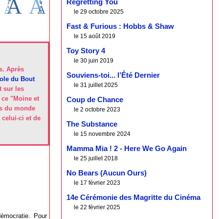
Regretting You
le 29 octobre 2025
Fast & Furious : Hobbs & Shaw
le 15 août 2019
Toy Story 4
le 30 juin 2019
s. Après
Souviens-toi... l’Été Dernier
ole du Bout
le 31 juillet 2025
 sur les
 ce "Moine et
Coup de Chance
ons du monde
le 2 octobre 2023
celui-ci et de
The Substance
le 15 novembre 2024
Mamma Mia ! 2 - Here We Go Again
le 25 juillet 2018
No Bears (Aucun Ours)
le 17 février 2023
14e Cérémonie des Magritte du Cinéma
le 22 février 2025
démocratie. Pour