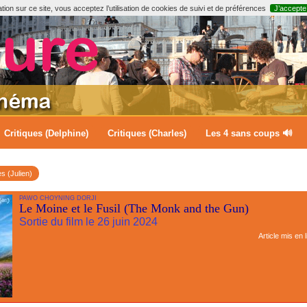
ion sur ce site, vous acceptez l’utilisation de cookies de suivi et de préférences
J’accepte
Critiques (Delphine)
Critiques (Charles)
Les 4 sans coups 🔊
es (Julien)
PAWO CHOYNING DORJI
Le Moine et le Fusil (The Monk and the Gun)
Sortie du film le 26 juin 2024
Article mis en 