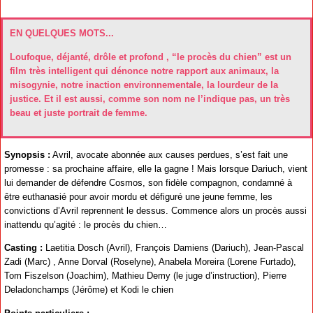
EN QUELQUES MOTS...
Loufoque, déjanté, drôle et profond , “le procès du chien” est un
film très intelligent qui dénonce notre rapport aux animaux, la
misogynie, notre inaction environnementale, la lourdeur de la
justice. Et il est aussi, comme son nom ne l’indique pas, un très
beau et juste portrait de femme.
Synopsis :
Avril, avocate abonnée aux causes perdues, s’est fait une
promesse : sa prochaine affaire, elle la gagne ! Mais lorsque Dariuch, vient
lui demander de défendre Cosmos, son fidèle compagnon, condamné à
être euthanasié pour avoir mordu et défiguré une jeune femme, les
convictions d’Avril reprennent le dessus. Commence alors un procès aussi
inattendu qu’agité : le procès du chien…
Casting :
Laetitia Dosch (Avril), François Damiens (Dariuch), Jean-Pascal
Zadi (Marc) , Anne Dorval (Roselyne), Anabela Moreira (Lorene Furtado),
Tom Fiszelson (Joachim), Mathieu Demy (le juge d’instruction), Pierre
Deladonchamps (Jérôme) et Kodi le chien