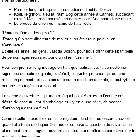
Points particuliers :
Premier long-métrage de la comédienne Laetitia Dosch
Kodi, le griffon, a eu la Palm Dog cette année à Cannes, succédant
ainsi à Messi récompensé l’an dernier pour “Anatomie d’une chute”
Le procès du chien est inspiré de faits réels
“Pourquoi t’aimes les gens ?”
“Parce qu’ils sont différents de moi et si on était tous pareils, on
s’ennuierait”.
Et elle les aime, les gens, Laetitia Dosch, pour nous offrir cette ribambelle
de personnages réunis autour d’un chien “criminel”.
Pour son premier long-métrage en tant que réalisatrice, la comédienne
signe une comédie originale,rock’n’roll, hilarante, profonde qui est une
réflexion pertinente et passionnante sur la condition animale, le tout rythmé
par une très ingénieuse voix off.
La scène d’ouverture - qui montre à quel point Avril est à l’écoute des
désirs de chacun - est d’anthologie et il y en a une série, de scènes
d’anthologie dans ce film !
Comme celle, irrésistible, de l’interrogatoire du chien, ou encore chez elle,
quand elle tente d’éduquer Cosmos et se pose la question de savoir si un
chien peut être misogyne, ouvrant ainsi toute une réflexion pertinente sur le
rapport de domination.