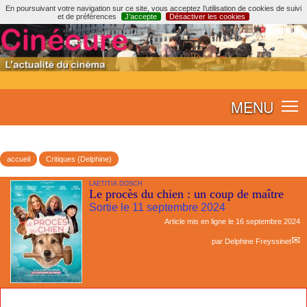
En poursuivant votre navigation sur ce site, vous acceptez l’utilisation de cookies de suivi
et de préférences
J’accepte
Désactiver les cookies
MENU
accueil
Critiques (Delphine)
LAETITIA DOSCH
Le procès du chien : un coup de maître
Sortie le 11 septembre 2024
Article mis en ligne le
16 septembre 2024
par
Delphine Freyssinet