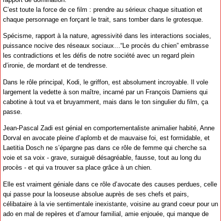
C’est toute la force de ce film : prendre au sérieux chaque situation et
chaque personnage en forçant le trait, sans tomber dans le grotesque.
Spécisme, rapport à la nature, agressivité dans les interactions sociales,
puissance nocive des réseaux sociaux…“Le procès du chien” embrasse
les contradictions et les défis de notre société avec un regard plein
d’ironie, de mordant et de tendresse.
Dans le rôle principal, Kodi, le griffon, est absolument incroyable. Il vole
largement la vedette à son maître, incarné par un François Damiens qui
cabotine à tout va et bruyamment, mais dans le ton singulier du film, ça
passe.
Jean-Pascal Zadi est génial en comportementaliste animalier habité, Anne
Dorval en avocate pleine d’aplomb et de mauvaise foi, est formidable, et
Laetitia Dosch ne s’épargne pas dans ce rôle de femme qui cherche sa
voie et sa voix - grave, suraiguë désagréable, fausse, tout au long du
procès - et qui va trouver sa place grâce à un chien.
Elle est vraiment géniale dans ce rôle d’avocate des causes perdues, celle
qui passe pour la looseuse absolue auprès de ses chefs et pairs,
célibataire à la vie sentimentale inexistante, voisine au grand coeur pour un
ado en mal de repères et d’amour familial, amie enjouée, qui manque de