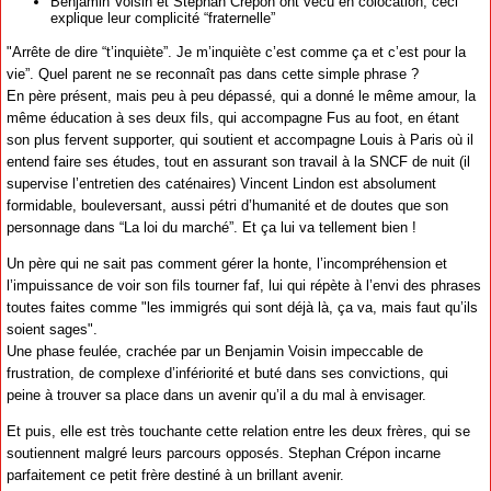
Benjamin Voisin et Stephan Crepon ont vécu en colocation, ceci
explique leur complicité “fraternelle”
"Arrête de dire “t’inquiète”. Je m’inquiète c’est comme ça et c’est pour la
vie”. Quel parent ne se reconnaît pas dans cette simple phrase ?
En père présent, mais peu à peu dépassé, qui a donné le même amour, la
même éducation à ses deux fils, qui accompagne Fus au foot, en étant
son plus fervent supporter, qui soutient et accompagne Louis à Paris où il
entend faire ses études, tout en assurant son travail à la SNCF de nuit (il
supervise l’entretien des caténaires) Vincent Lindon est absolument
formidable, bouleversant, aussi pétri d’humanité et de doutes que son
personnage dans “La loi du marché”. Et ça lui va tellement bien !
Un père qui ne sait pas comment gérer la honte, l’incompréhension et
l’impuissance de voir son fils tourner faf, lui qui répète à l’envi des phrases
toutes faites comme "les immigrés qui sont déjà là, ça va, mais faut qu’ils
soient sages".
Une phase feulée, crachée par un Benjamin Voisin impeccable de
frustration, de complexe d’infériorité et buté dans ses convictions, qui
peine à trouver sa place dans un avenir qu’il a du mal à envisager.
Et puis, elle est très touchante cette relation entre les deux frères, qui se
soutiennent malgré leurs parcours opposés. Stephan Crépon incarne
parfaitement ce petit frère destiné à un brillant avenir.