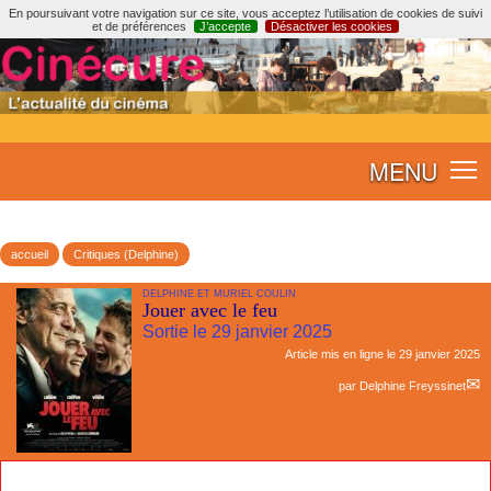
En poursuivant votre navigation sur ce site, vous acceptez l’utilisation de cookies de suivi
et de préférences
J’accepte
Désactiver les cookies
MENU
accueil
Critiques (Delphine)
DELPHINE ET MURIEL COULIN
Jouer avec le feu
Sortie le 29 janvier 2025
Article mis en ligne le
29 janvier 2025
par
Delphine Freyssinet