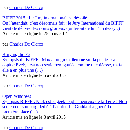
par
Charles De Clercq
BIFFF 2015 : Le Jury international est dévoilé
On l’attendait, c’est désormais fait : le Jury International du BIFFF
vient de délivrer les noms glorieux qui feront de lui l’un des (…)
Article mis en ligne le
26 mars 2015
par
Charles De Clercq
Burying the Ex
Synopsis du BIFFF : Max a un gros dilemme sur la patate : sa
copine Evelyn est non seulement gaulée comme une déesse, mais
elle a en plus une (…)
Article mis en ligne le
6 avril 2015
par
Charles De Clercq
Open Windows
Synopsis BIFFF : Nick est le geek le plus heureux de la Terre ! Non
seulement son blog dédié à l’actrice Jill Goddard a gagné la
première place (…)
Article mis en ligne le
8 avril 2015
par
Charles De Clercq