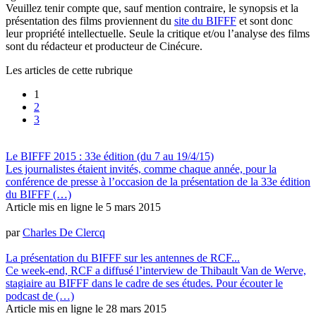
Veuillez tenir compte que, sauf mention contraire, le synopsis et la
présentation des films proviennent du
site du BIFFF
et sont donc
leur propriété intellectuelle. Seule la critique et/ou l’analyse des films
sont du rédacteur et producteur de Cinécure.
Les articles de cette rubrique
1
2
3
Le BIFFF 2015 : 33e édition (du 7 au 19/4/15)
Les journalistes étaient invités, comme chaque année, pour la
conférence de presse à l’occasion de la présentation de la 33e édition
du BIFFF (…)
Article mis en ligne le
5 mars 2015
par
Charles De Clercq
La présentation du BIFFF sur les antennes de RCF...
Ce week-end, RCF a diffusé l’interview de Thibault Van de Werve,
stagiaire au BIFFF dans le cadre de ses études. Pour écouter le
podcast de (…)
Article mis en ligne le
28 mars 2015