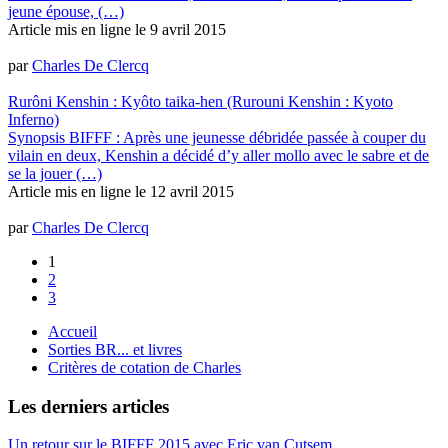
jeune épouse, (…)
Article mis en ligne le
9 avril 2015
par
Charles De Clercq
Rurôni Kenshin : Kyôto taika-hen (Rurouni Kenshin : Kyoto
Inferno)
Synopsis BIFFF : Après une jeunesse débridée passée à couper du
vilain en deux, Kenshin a décidé d’y aller mollo avec le sabre et de
se la jouer (…)
Article mis en ligne le
12 avril 2015
par
Charles De Clercq
1
2
3
Accueil
Sorties BR... et livres
Critères de cotation de Charles
Les derniers articles
Un retour sur le BIFFF 2015 avec Eric van Cutsem